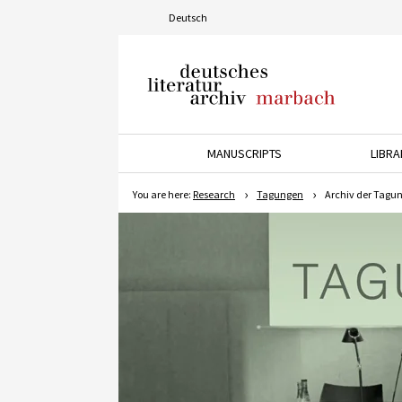
Deutsch
Deutsches Literaturarchiv
Marbach
MANUSCRIPTS
LIBRA
Press the down arrow key t
P
You are here:
Research
Tagungen
Archiv der Tagu