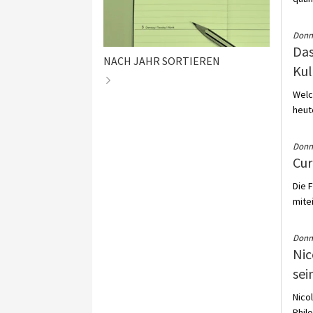
Donne
Das
NACH JAHR SORTIEREN
Kult
Welc
heute
Donne
Cur
Die 
mite
Donne
Nic
sein
Nico
Phil