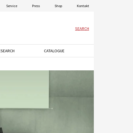
Service
Press
Shop
Kontakt
SEARCH
ESEARCH
CATALOGUE
menu.
ey to open the dropdown menu.
Press the down arrow key to open the dropdown menu.
Press the down arrow key to open the dro