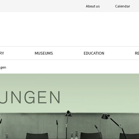
About us
Calendar
RY
MUSEUMS
EDUCATION
R
o open the dropdown menu.
ress the down arrow key to open the dropdown menu.
Press the down arrow key to open the dropdown 
Press the down arrow k
ngen