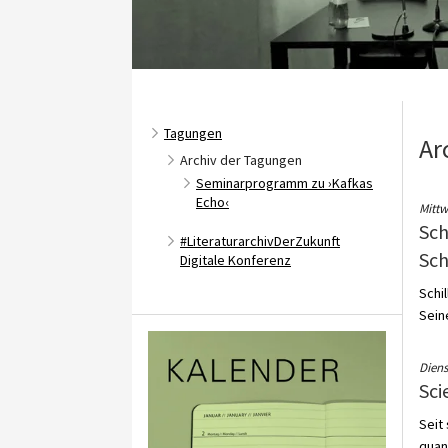
Tagungen
Ar
Archiv der Tagungen
Seminarprogramm zu ›Kafkas
Echo‹
Mittw
Sch
#LiteraturarchivDerZukunft
Sch
Digitale Konferenz
Schi
Seine
Diens
Sci
Seit
quan