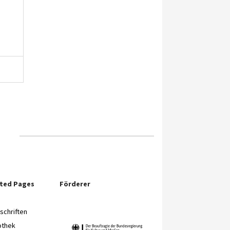
ited Pages
Förderer
chriften
othek