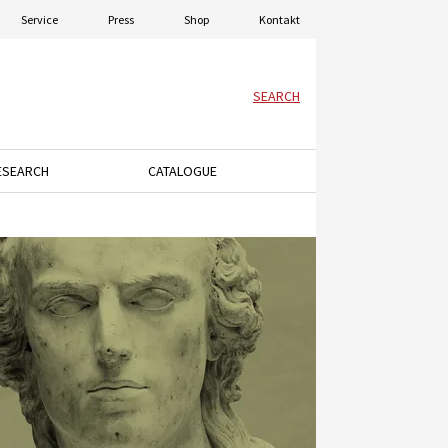
Service
Press
Shop
Kontakt
SEARCH
ESEARCH
CATALOGUE
menu.
ey to open the dropdown menu.
Press the down arrow key to open the dropdown menu.
Press the down arrow key to open the dro