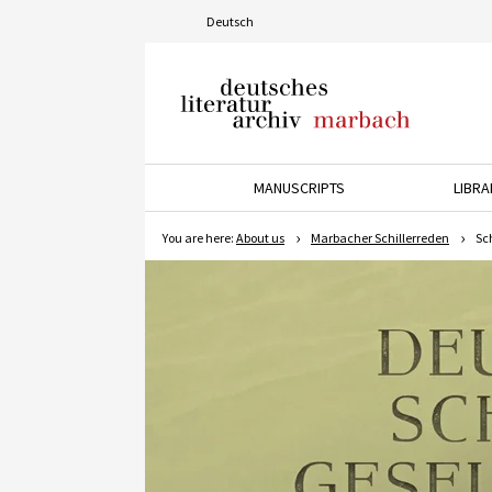
Deutsch
Deutsches Literaturarchiv
Marbach
MANUSCRIPTS
LIBRA
Press the down arrow key t
P
You are here:
About us
Marbacher Schillerreden
Sc