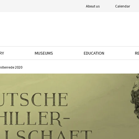
About us
Calendar
RY
MUSEUMS
EDUCATION
R
o open the dropdown menu.
ress the down arrow key to open the dropdown menu.
Press the down arrow key to open the dropdown 
Press the down arrow k
hillerrede 2020