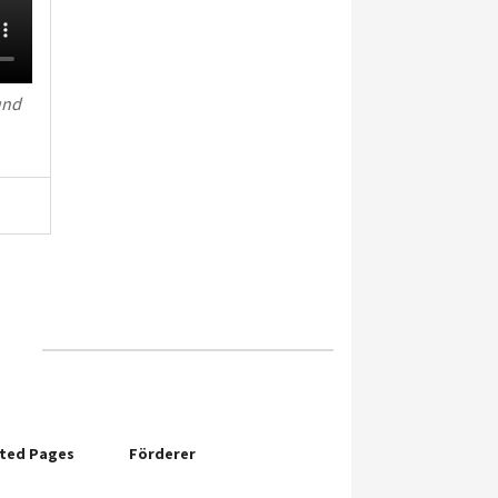
und
ited Pages
Förderer