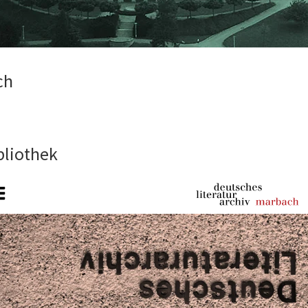
ch
bliothek