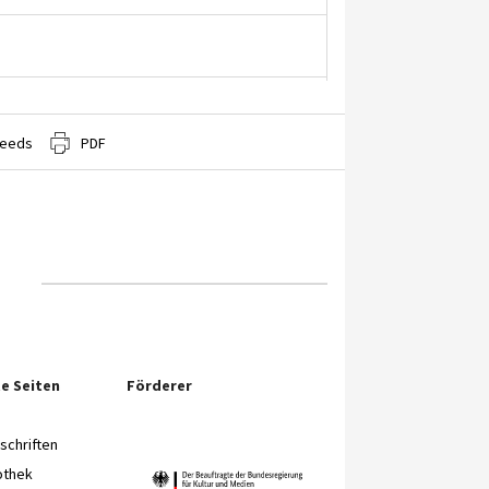
eeds
PDF
e Seiten
Förderer
chriften
othek