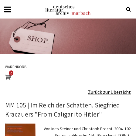
Deutsches
Literaturarchiv
Marbach
WARENKORB
0
Zurück zur Übersicht
MM 105 | Im Reich der Schatten. Siegfried
Kracauers "From Caligari to Hitler"
Von Ines Steiner und Christoph Brecht. 2004. 102
Seiten, zahlreiche Abb. Broschiert. ISBN 3-