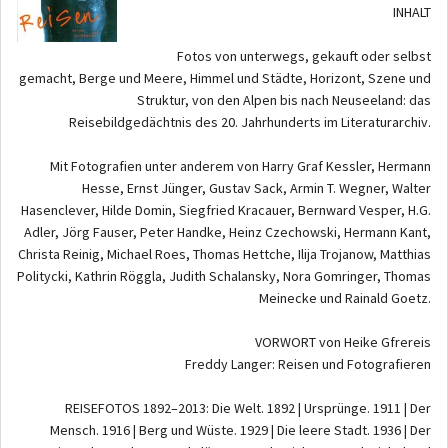
INHALT
Fotos von unterwegs, gekauft oder selbst
gemacht, Berge und Meere, Himmel und Städte, Horizont, Szene und
Struktur, von den Alpen bis nach Neuseeland: das
Reisebildgedächtnis des 20. Jahrhunderts im Literaturarchiv.
Mit Fotografien unter anderem von Harry Graf Kessler, Hermann
Hesse, Ernst Jünger, Gustav Sack, Armin T. Wegner, Walter
Hasenclever, Hilde Domin, Siegfried Kracauer, Bernward Vesper, H.G.
Adler, Jörg Fauser, Peter Handke, Heinz Czechowski, Hermann Kant,
Christa Reinig, Michael Roes, Thomas Hettche, Ilija Trojanow, Matthias
Politycki, Kathrin Röggla, Judith Schalansky, Nora Gomringer, Thomas
Meinecke und Rainald Goetz.
VORWORT von Heike Gfrereis
Freddy Langer: Reisen und Fotografieren
REISEFOTOS 1892–2013: Die Welt. 1892 | Ursprünge. 1911 | Der
Mensch. 1916 | Berg und Wüste. 1929 | Die leere Stadt. 1936 | Der