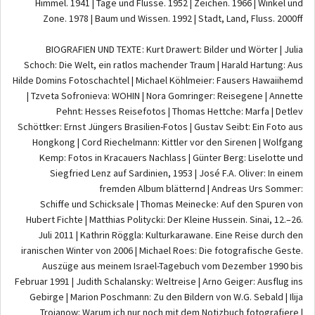
Himmel. 1941 | Tage und Flüsse. 1952 | Zeichen. 1966 | Winkel und
Zone. 1978 | Baum und Wissen. 1992 | Stadt, Land, Fluss. 2000ff
BIOGRAFIEN UND TEXTE : Kurt Drawert: Bilder und Wörter | Julia
Schoch: Die Welt, ein ratlos machender Traum | Harald Hartung: Aus
Hilde Domins Fotoschachtel | Michael Köhlmeier: Fausers Hawaiihemd
| Tzveta Sofronieva: WOHIN | Nora Gomringer: Reisegene | Annette
Pehnt: Hesses Reisefotos | Thomas Hettche: Marfa | Detlev
Schöttker: Ernst Jüngers Brasilien-Fotos | Gustav Seibt: Ein Foto aus
Hongkong | Cord Riechelmann: Kittler vor den Sirenen | Wolfgang
Kemp: Fotos in Kracauers Nachlass | Günter Berg: Liselotte und
Siegfried Lenz auf Sardinien, 1953 | José F.A. Oliver: In einem
fremden Album blätternd | Andreas Urs Sommer:
Schiffe und Schicksale | Thomas Meinecke: Auf den Spuren von
Hubert Fichte | Matthias Politycki: Der Kleine Hussein. Sinai, 12.–26.
Juli 2011 | Kathrin Röggla: Kulturkarawane. Eine Reise durch den
iranischen Winter von 2006 | Michael Roes: Die fotografische Geste.
Auszüge aus meinem Israel-Tagebuch vom Dezember 1990 bis
Februar 1991 | Judith Schalansky: Weltreise | Arno Geiger: Ausflug ins
Gebirge | Marion Poschmann: Zu den Bildern von W.G. Sebald | Ilija
Trojanow: Warum ich nur noch mit dem Notizbuch fotografiere |