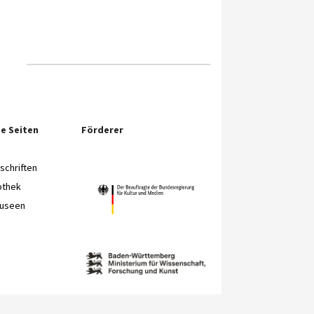
e Seiten
Förderer
chriften
othek
Museen
e