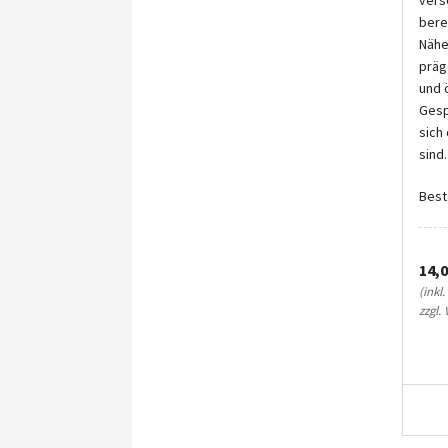
vers
bere
Nähe
präg
und 
Gesp
sich
sind
Beste
14,0
(inkl
zzgl.