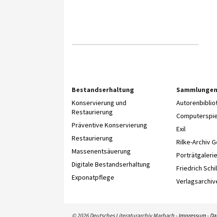
Bestandserhaltung
Sammlunge
Konservierung und
Autorenbibli
Restaurierung
Computerspie
Präventive Konservierung
Exil
Restaurierung
Rilke-Archiv 
Massenentsäuerung
Porträtgaleri
Digitale Bestandserhaltung
Friedrich Schil
Exponatpflege
Verlagsarchiv
© 2026 Deutsches Literaturarchiv Marbach -
Impressum
-
Da