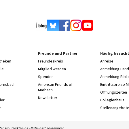
n
Freunde und Partner
Häufig besucht
otheken
Freundeskreis
Anreise
le
Mitglied werden
Anmeldung Hands
Spenden
Anmeldung Bibli
Gernsbach
American Friends of
Eintrittspreise 
Marbach
e
Öffnungszeiten
Newsletter
ler
Collegienhaus
e
Stellenangebot
tenschutzerklärung
-
Nutzungsbedingungen