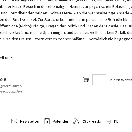
öhnliche Remigration nach Deutschland eingesetzt hat, und Nelly Sachs, für
its der kurze Besuch in der ehemaligen Heimat zur psychischen Belastung 
 und Fremdheit der beiden »Schwestern« – so die wechselseitige Anrede 
en den Briefwechsel. Zur Sprache kommen darin persönliche Befindlichkei
öffentliche (Nicht-)Erfolge, Fragen der Politik und Fragen der Poesie. Das Br
räch verläuft nicht ohne Spannungen, und so ist es vielleicht kein Zufall, d
 die beiden Frauen – trotz verschiedener Anläufe – persönlich nie begegnet
.
ll-Nr.: 9
0 €
In den Ware
. gesetzl. MwSt)
 Versandkosten
Newsletter
Kalender
RSS-Feeds
PDF