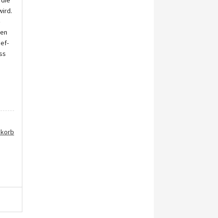
 die
wird.
–
ten
ief-
ass
nkorb