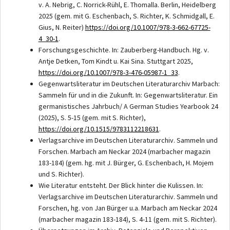
v. A. Nebrig, C. Norrick-Rühl, E. Thomalla. Berlin, Heidelberg
2025 (gem. mit G. Eschenbach, S. Richter, K. Schmidgall, E.
Gius, N. Reiter)
https://doi.org/10.1007/978-3-662-67725-
4_30-1
.
Forschungsgeschichte. In: Zauberberg-Handbuch. Hg. v.
Antje Detken, Tom Kindt u. Kai Sina. Stuttgart 2025,
https://doi.org/10.1007/978-3-476-05987-1_33
.
Gegenwartsliteratur im Deutschen Literaturarchiv Marbach:
Sammeln für und in die Zukunft. In: Gegenwartsliteratur. Ein
germanistisches Jahrbuch/ A German Studies Yearbook 24
(2025), S. 5-15 (gem. mit S. Richter),
https://doi.org/10.1515/9783112218631
.
Verlagsarchive im Deutschen Literaturarchiv. Sammeln und
Forschen. Marbach am Neckar 2024 (marbacher magazin
183-184) (gem. hg. mit J. Bürger, G. Eschenbach, H. Mojem
und S. Richter).
Wie Literatur entsteht. Der Blick hinter die Kulissen. In:
Verlagsarchive im Deutschen Literaturarchiv. Sammeln und
Forschen, hg. von Jan Bürger u.a. Marbach am Neckar 2024
(marbacher magazin 183-184), S. 4-11 (gem. mit S. Richter).