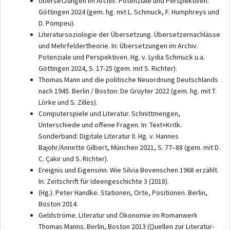
Übersetzungen im Archiv. Potenziale und Perspektiven.
Göttingen 2024 (gem. hg. mit L. Schmuck, F. Humphreys und
D. Pompeu).
Literatursoziologie der Übersetzung. Übersetzernachlässe
und Mehrfeldertheorie. In: Übersetzungen im Archiv.
Potenziale und Perspektiven. Hg. v. Lydia Schmuck u.a.
Göttingen 2024, S. 17-25 (gem. mit S. Richter).
Thomas Mann und die politische Neuordnung Deutschlands
nach 1945. Berlin / Boston: De Gruyter 2022 (gem. hg. mit T.
Lörke und S. Zilles).
Computerspiele und Literatur. Schnittmengen,
Unterschiede und offene Fragen. In: Text+Kritk.
Sonderband: Digitale Literatur II. Hg. v. Hannes
Bajohr/Annette Gilbert, München 2021, S. 77–88 (gem. mit D.
C. Çakir und S. Richter).
Ereignis und Eigensinn. Wie Silvia Bovenschen 1968 erzählt.
In: Zeitschrift für Ideengeschichte 3 (2018).
(Hg.). Peter Handke. Stationen, Orte, Positionen. Berlin,
Boston 2014.
Geldströme. Literatur und Ökonomie im Romanwerk
Thomas Manns. Berlin, Boston 2013 (Quellen zur Literatur-