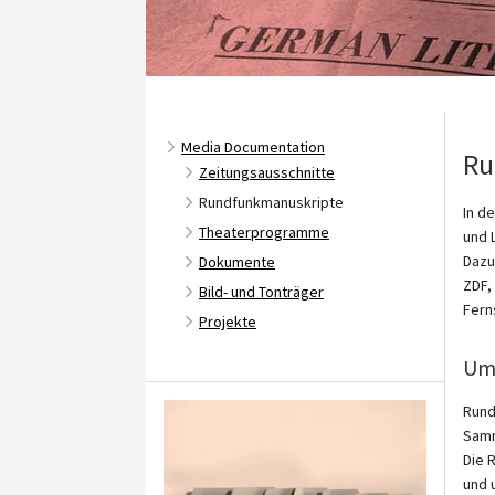
Media Documentation
Ru
Zeitungsausschnitte
Rundfunkmanuskripte
In d
Theaterprogramme
und 
Dazu
Dokumente
ZDF,
Bild- und Tonträger
Fern
Projekte
Um
Rund
Samm
Die 
und 