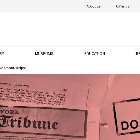
About us
Calendar
RY
MUSEUMS
EDUCATION
R
o open the dropdown menu.
ress the down arrow key to open the dropdown menu.
Press the down arrow key to open the dropdown 
Press the down arrow k
unkmanuskripte