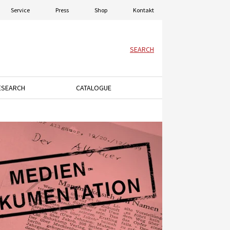
Service
Press
Shop
Kontakt
SEARCH
ESEARCH
CATALOGUE
menu.
ey to open the dropdown menu.
Press the down arrow key to open the dropdown menu.
Press the down arrow key to open the dro