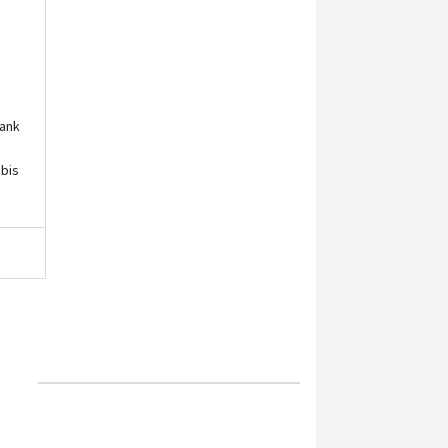
bank
bis