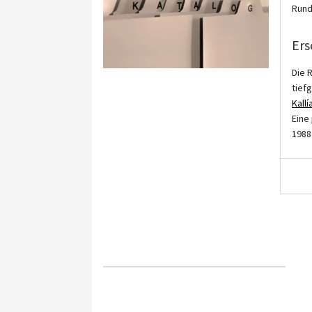
Rund
Ers
Die 
tief
Kallí
Eine
1988