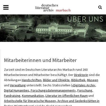
Deutsches
Literaturarchiv
Marbach
Mitarbeiterinnen und Mitarbeiter
Zurzeit sind im Deutschen Literaturarchiv Marbach rund 260
Mitarbeiterinnen und Mitarbeiter beschäftigt. Der
Direktorin
sind die
Abteilungen
Handschriften
,
Bilder und Objekte
,
Bibliothek
,
Museen
und
Verwaltung
unterstellt. Sechs Stabsstellen (
»Digitales Archiv,
Digital Humanities, Forschungsdatenmanagement«
,
Forschung
,
Fundraising
,
Kommunikation
,
Literatur im öffentlichen Raum
und
Arbeitsstelle für literarische Museen, Archive und Gedenkstätten in
Baden-Württemberg
) sind ihr direkt zugeordnet.