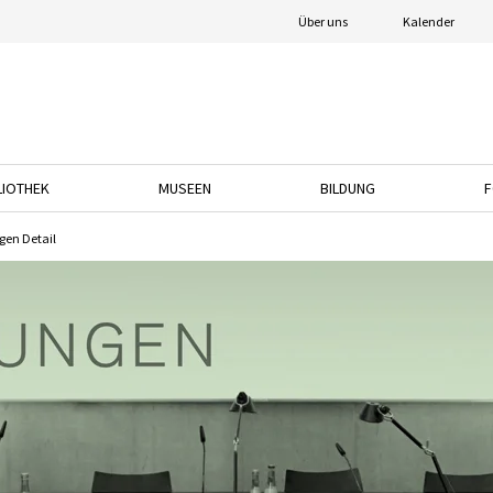
Über uns
Kalender
LIOTHEK
MUSEEN
BILDUNG
F
nach unten, um das Dropdown-Menü zu öffnen.
Drücken Sie die Pfeiltaste nach unten, um das Dropdown-Menü zu öffnen.
Drücken Sie die Pfeiltaste nach unten, um das
Drücken Sie die Pfeil
en Detail