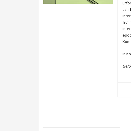
Erfo
Jahr
inte
früh
inte
epoc
Kont
In K
Gefö