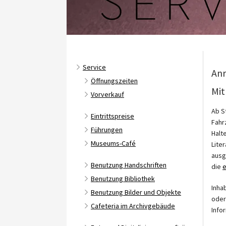
Service
Anr
Öffnungszeiten
Mit
Vorverkauf
Ab S
Eintrittspreise
Fahr
Führungen
Halt
Museums-Café
Lite
ausg
Benutzung Handschriften
die
e
Benutzung Bibliothek
Inha
Benutzung Bilder und Objekte
oder
Cafeteria im Archivgebäude
Info