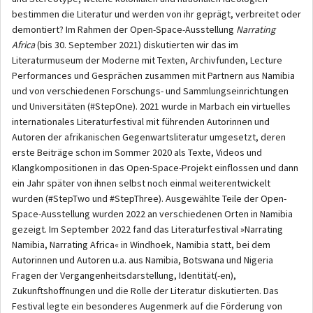
bestimmen die Literatur und werden von ihr geprägt, verbreitet oder
demontiert? Im Rahmen der Open-Space-Ausstellung
Narrating
Africa
(bis 30. September 2021) diskutierten wir das im
Literaturmuseum der Moderne mit Texten, Archivfunden, Lecture
Performances und Gesprächen zusammen mit Partnern aus Namibia
und von verschiedenen Forschungs- und Sammlungseinrichtungen
und Universitäten (#StepOne). 2021 wurde in Marbach ein virtuelles
internationales Literaturfestival mit führenden Autorinnen und
Autoren der afrikanischen Gegenwartsliteratur umgesetzt, deren
erste Beiträge schon im Sommer 2020 als Texte, Videos und
Klangkompositionen in das Open-Space-Projekt einflossen und dann
ein Jahr später von ihnen selbst noch einmal weiterentwickelt
wurden (#StepTwo und #StepThree). Ausgewählte Teile der Open-
Space-Ausstellung wurden 2022 an verschiedenen Orten in Namibia
gezeigt. Im September 2022 fand das Literaturfestival »Narrating
Namibia, Narrating Africa« in Windhoek, Namibia statt, bei dem
Autorinnen und Autoren u.a. aus Namibia, Botswana und Nigeria
Fragen der Vergangenheitsdarstellung, Identität(-en),
Zukunftshoffnungen und die Rolle der Literatur diskutierten. Das
Festival legte ein besonderes Augenmerk auf die Förderung von