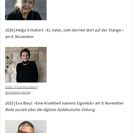
2026 | Helga Schubert: »Ei, Vater, sieh den Hut dort auf der Stange.«
am 8. November
Foto: © Corinna Kern |
Suhrkamp Verlag
2025 | Eva Illouz: »Eine Krankheit namens Eigenlob« am 9. November
Rede zurzeit über die digitale Süddeutsche Zeitung