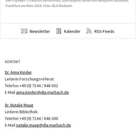
›Die Physiker‹ / Friedrich Dürrenmatt, eine Graphic Novel von Benjamin Gottwald,
›Di
Frankfurt am Main 2018. Foto: DLA Marbach.
Zis
Newsletter
Kalender
RSS-Feeds
KONTAKT
Dr. Anna Kinder
Leiterin Forschungsreferat
Telefon +49 (0) 7144 / 848-502
E-Mail
anna.kinder@dla-marbach.de
Dr. Natalie Maag
Leiterin Bibliothek
Telefon +49 (0) 7144 / 848-300
E-Mail
natalie.maag@dla-marbach.de