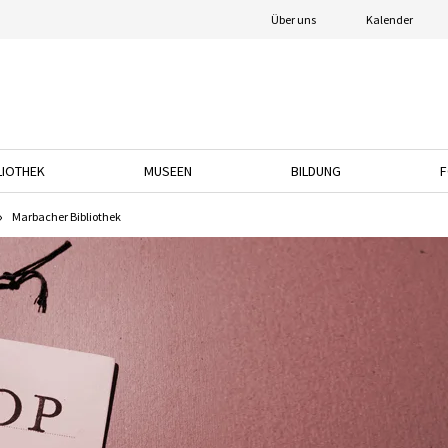
Über uns
Kalender
LIOTHEK
MUSEEN
BILDUNG
F
nach unten, um das Dropdown-Menü zu öffnen.
Drücken Sie die Pfeiltaste nach unten, um das Dropdown-Menü zu öffnen.
Drücken Sie die Pfeiltaste nach unten, um das
Drücken Sie die Pfeil
Marbacher Bibliothek