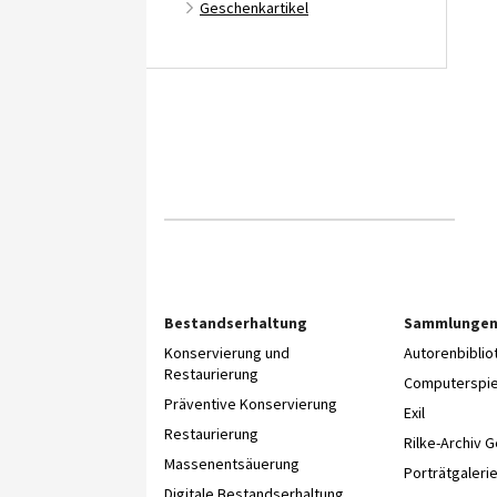
Geschenkartikel
Bestandserhaltung
Sammlunge
Konservierung und
Autorenbibli
Restaurierung
Computerspie
Präventive Konservierung
Exil
Restaurierung
Rilke-Archiv 
Massenentsäuerung
Porträtgaleri
Digitale Bestandserhaltung