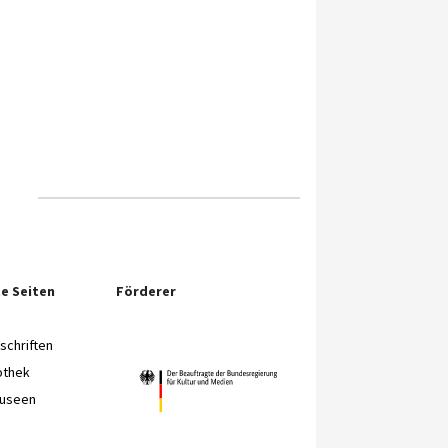
e Seiten
Förderer
chriften
othek
Museen