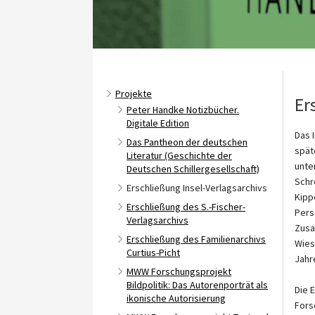
Projekte
Er
Peter Handke Notizbücher.
Digitale Edition
Das 
Das Pantheon der deutschen
spät
Literatur (Geschichte der
unte
Deutschen Schillergesellschaft)
Schr
Erschließung Insel-Verlagsarchivs
Kipp
Erschließung des S.-Fischer-
Pers
Verlagsarchivs
Zusa
Erschließung des Familienarchivs
Wies
Curtius-Picht
Jahr
MWW Forschungsprojekt
Bildpolitik: Das Autorenporträt als
Die 
ikonische Autorisierung
Fors