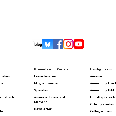
n
Freunde und Partner
Häufig besucht
otheken
Freundeskreis
Anreise
le
Mitglied werden
Anmeldung Hands
Spenden
Anmeldung Bibli
Gernsbach
American Friends of
Eintrittspreise 
Marbach
e
Öffnungszeiten
Newsletter
ler
Collegienhaus