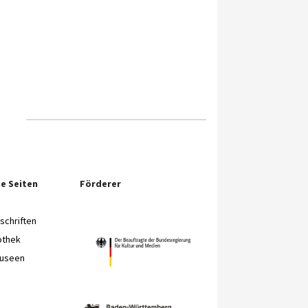
e Seiten
Förderer
chriften
othek
Museen