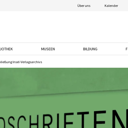
Über uns
Kalender
LIOTHEK
MUSEEN
BILDUNG
F
nach unten, um das Dropdown-Menü zu öffnen.
Drücken Sie die Pfeiltaste nach unten, um das Dropdown-Menü zu öffnen.
Drücken Sie die Pfeiltaste nach unten, um das
Drücken Sie die Pfeil
hließung Insel-Verlagsarchivs