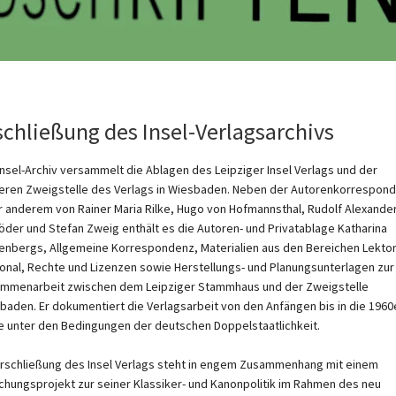
schließung des Insel-Verlagsarchivs
Insel-Archiv versammelt die Ablagen des Leipziger Insel Verlags und der
eren Zweigstelle des Verlags in Wiesbaden. Neben der Autorenkorrespon
r anderem von Rainer Maria Rilke, Hugo von Hofmannsthal, Rudolf Alexande
öder und Stefan Zweig enthält es die Autoren- und Privatablage Katharina
enbergs, Allgemeine Korrespondenz, Materialien aus den Bereichen Lektor
onal, Rechte und Lizenzen sowie Herstellungs- und Planungsunterlagen zur
mmenarbeit zwischen dem Leipziger Stammhaus und der Zweigstelle
baden. Er dokumentiert die Verlagsarbeit von den Anfängen bis in die 1960
e unter den Bedingungen der deutschen Doppelstaatlichkeit.
Erschließung des Insel Verlags steht in engem Zusammenhang mit einem
chungsprojekt zur seiner Klassiker- und Kanonpolitik im Rahmen des neu