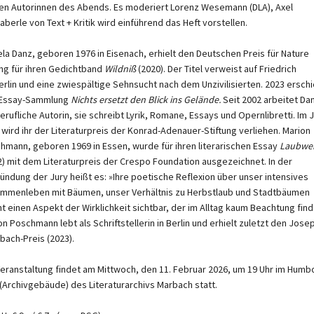
en Autorinnen des Abends. Es moderiert Lorenz Wesemann (DLA), Axel
aberle von Text + Kritik wird einführend das Heft vorstellen.
ela Danz, geboren 1976 in Eisenach, erhielt den Deutschen Preis für Nature
ing für ihren Gedichtband
Wildniß
(2020). Der Titel verweist auf Friedrich
erlin und eine zwiespältige Sehnsucht nach dem Unzivilisierten. 2023 ersch
 Essay-Sammlung
Nichts ersetzt den Blick ins Gelände.
Seit 2002 arbeitet Dan
berufliche Autorin, sie schreibt Lyrik, Romane, Essays und Opernlibretti. Im J
 wird ihr der Literaturpreis der Konrad-Adenauer-Stiftung verliehen. Marion
hmann, geboren 1969 in Essen, wurde für ihren literarischen Essay
Laubwe
2) mit dem Literaturpreis der Crespo Foundation ausgezeichnet. In der
ündung der Jury heißt es: »Ihre poetische Reflexion über unser intensives
mmenleben mit Bäumen, unser Verhältnis zu Herbstlaub und Stadtbäumen
t einen Aspekt der Wirklichkeit sichtbar, der im Alltag kaum Beachtung find
on Poschmann lebt als Schriftstellerin in Berlin und erhielt zuletzt den Jose
tbach-Preis (2023).
Veranstaltung findet am Mittwoch, den 11. Februar 2026, um 19 Uhr im Humbo
 (Archivgebäude) des Literaturarchivs Marbach statt.