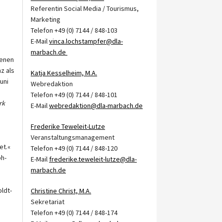
Referentin Social Media / Tourismus,
Marketing
Telefon +49 (0) 7144 / 848-103
E-Mail
vinca.lochstampfer@dla-
marbach.de
ienen
z als
Katja Kesselheim, M.A.
uni
Webredaktion
Telefon +49 (0) 7144 / 848-101
rk
E-Mail
webredaktion@dla-marbach.de
Frederike Teweleit-Lutze
Veranstaltungsmanagement
et.«
Telefon +49 (0) 7144 / 848-120
ph-
E-Mail
frederike.teweleit-lutze@dla-
marbach.de
ldt-
Christine Christ, M.A.
Sekretariat
Telefon +49 (0) 7144 / 848-174