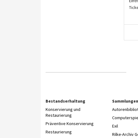
Eintr
Tick
Bestandserhaltung
Sammlunge
Konservierung und
Autorenbibli
Restaurierung
Computerspie
Präventive Konservierung
Exil
Restaurierung
Rilke-Archiv 