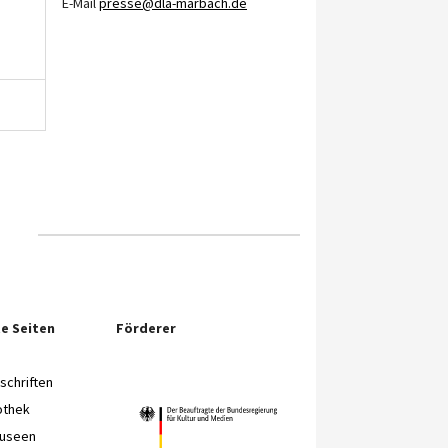
E-Mail
presse@dla-marbach.de
e Seiten
Förderer
chriften
othek
Museen