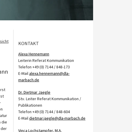
sicht
KONTAKT
Alexa Hennemann
Leiterin Referat Kommunikation
Telefon +49 (0) 7144 / 848-173
ann
E-Mail
alexa.hennemann@dla-
marbach.de
erst
Dr. Dietmar Jaegle
gst
Stv. Leiter Referat Kommunikation /
+
Publikationen
en
Telefon +49 (0) 7144 / 848-604
atur
E-Mail
dietmar.jaegle@dla-marbach.de
 die
 der
Vinca Lochstampfer, M.A.