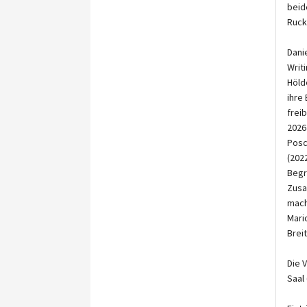
beid
Ruck
Dani
Writ
Höld
ihre
frei
2026
Posc
(202
Begr
Zusa
mach
Mari
Brei
Die 
Saal