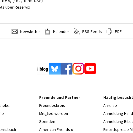
itt: € 9,- / € 7,- (erm. DSG)
ets über
Reservix
Newsletter
Kalender
RSS-Feeds
PDF
n
Freunde und Partner
Häufig besucht
otheken
Freundeskreis
Anreise
le
Mitglied werden
Anmeldung Hands
Spenden
Anmeldung Bibli
Gernsbach
American Friends of
Eintrittspreise 