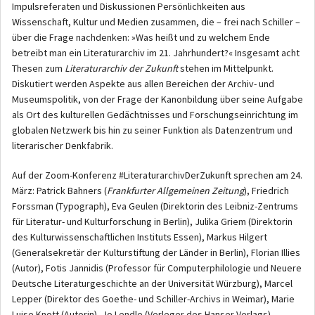
Impulsreferaten und Diskussionen Persönlichkeiten aus
Wissenschaft, Kultur und Medien zusammen, die – frei nach Schiller –
über die Frage nachdenken: »Was heißt und zu welchem Ende
betreibt man ein Literaturarchiv im 21. Jahrhundert?« Insgesamt acht
Thesen zum
Literaturarchiv der Zukunft
stehen im Mittelpunkt.
Diskutiert werden Aspekte aus allen Bereichen der Archiv- und
Museumspolitik, von der Frage der Kanonbildung über seine Aufgabe
als Ort des kulturellen Gedächtnisses und Forschungseinrichtung im
globalen Netzwerk bis hin zu seiner Funktion als Datenzentrum und
literarischer Denkfabrik.
Auf der Zoom-Konferenz #LiteraturarchivDerZukunft sprechen am 24.
März: Patrick Bahners (
Frankfurter Allgemeinen Zeitung
), Friedrich
Forssman (Typograph), Eva Geulen (Direktorin des Leibniz-Zentrums
für Literatur- und Kulturforschung in Berlin), Julika Griem (Direktorin
des Kulturwissenschaftlichen Instituts Essen), Markus Hilgert
(Generalsekretär der Kulturstiftung der Länder in Berlin), Florian Illies
(Autor), Fotis Jannidis (Professor für Computerphilologie und Neuere
Deutsche Literaturgeschichte an der Universität Würzburg), Marcel
Lepper (Direktor des Goethe- und Schiller-Archivs in Weimar), Marie
Luise Knott (Autorin), Jo Lendle (Verleger des Hanser Verlags),