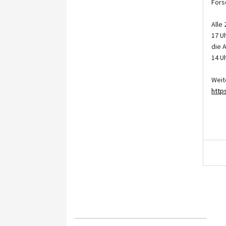
Fors
Alle
17 U
die 
14 U
Weit
http