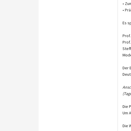
• Zu
• Pr
Es s
Prof
Prof
Stef
Mode
Der 
Deut
Ansc
(Tag
Die 
Um A
Die 