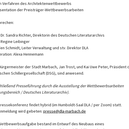
m Verfahren des Architektenwettbewerbs
äsentation der Preisträger-Wettbewerbsarbeiten
prechen:
. Dr. Sandra Richter, Direktorin des Deutschen Literaturarchivs
. Regine Leibinger
fen Schmidt, Leiter Verwaltung und stv. Direktor DLA
ration: Alexa Hennemann
Bürgermeister der Stadt Marbach, Jan Trost, und Kai Uwe Peter, Präsident 
schen Schillergesellschaft (DSG), sind anwesend.
hließend Presseführung durch die Ausstellung der Wettbewerbsarbeiten
ungsbereich / Deutsches Literaturarchiv).
Pressekonferenz findet hybrid (im Humboldt-Saal DLA / per Zoom) statt.
nmeldung wird gebeten:
presse@dla-marbach.de
Wettbewerbsaufgabe bestand im Entwurf des Neubaus eines