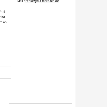
E-Mail
presse@dla-marbach.de
r, 9–
 ist
um ab