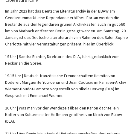
Im Jahr 2023 hat das Deutsche Literaturarchiv in der BBAW am
Gendarmenmarkt eine Dependance eröffnet. Fortan werden die
Bestände aus den legendären grünen Archivkästen auch im gut 560
km von Marbach entfernten Berlin gezeigt werden. Am Samstag, 20.
Januar, ist das Deutsche Literaturarchiv im Rahmen des Salon Sophie
Charlotte mit vier Veranstaltungen präsent, hier im Überblick:
19 Uhr | Sandra Richter, Direktorin des DLA, führt gedanklich vom
Neckar an die Spree.
19.15 Uhr | Deutsch-französische Freundschaften: Heimito von
Doderer, Marguerite Yourcenar und Jean Cocteau im Familien-Archiv
Wiemer-Boudot-Lamotte vorgestellt von Nikola Herweg (DLA) im
Gespräch mit Emmanuel Wiemer.
20 Uhr | Was man vor der Wendezeit über den Kanon dachte: ein
Koffer von Kulturminister Hoffmann geöffnet von Ulrich von Bülow
(DLA).
21 Uhr | Von Penig bis Istanbul: Hinterlassenschaften der Lyrikerin