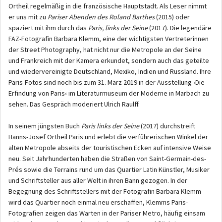
Ortheil regelmäßig in die französische Hauptstadt. Als Leser nimmt
er uns mit zu
Pariser Abenden des Roland Barthes
(2015) oder
spaziert mit ihm durch das
Paris, links der Seine
(2017). Die legendäre
FAZ-Fotografin Barbara Klemm, eine der wichtigsten Vertreterinnen
der Street Photography, hat nicht nur die Metropole an der Seine
und Frankreich mit der Kamera erkundet, sondern auch das geteilte
und wiedervereinigte Deutschland, Mexiko, Indien und Russland. Ihre
Paris-Fotos sind noch bis zum 31. März 2019 in der Ausstellung ›Die
Erfindung von Paris‹ im Literaturmuseum der Moderne in Marbach zu
sehen. Das Gespräch moderiert Ulrich Raulff.
In seinem jüngsten Buch
Paris links der Seine
(2017) durchstreift
Hanns-Josef Ortheil Paris und erlebt die verführerischen Winkel der
alten Metropole abseits der touristischen Ecken auf intensive Weise
neu. Seit Jahrhunderten haben die Straßen von Saint-Germain-des-
Prés sowie die Terrains rund um das Quartier Latin Künstler, Musiker
und Schriftsteller aus aller Welt in ihren Bann gezogen. In der
Begegnung des Schriftstellers mit der Fotografin Barbara Klemm
wird das Quartier noch einmal neu erschaffen, Klemms Paris-
Fotografien zeigen das Warten in der Pariser Metro, häufig einsam