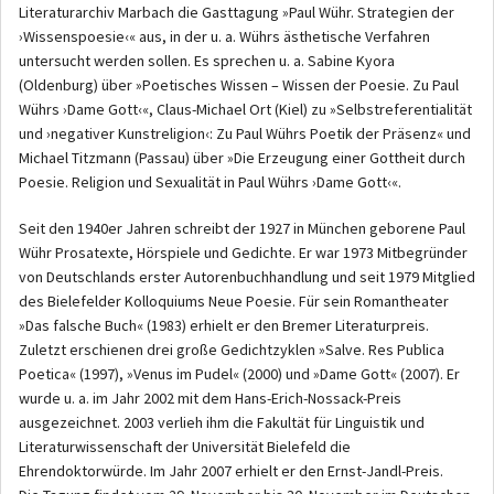
Literaturarchiv Marbach die Gasttagung »Paul Wühr. Strategien der
›Wissenspoesie‹« aus, in der u. a. Wührs ästhetische Verfahren
untersucht werden sollen. Es sprechen u. a. Sabine Kyora
(Oldenburg) über »Poetisches Wissen – Wissen der Poesie. Zu Paul
Wührs ›Dame Gott‹«, Claus-Michael Ort (Kiel) zu »Selbstreferentialität
und ›negativer Kunstreligion‹: Zu Paul Wührs Poetik der Präsenz« und
Michael Titzmann (Passau) über »Die Erzeugung einer Gottheit durch
Poesie. Religion und Sexualität in Paul Wührs ›Dame Gott‹«.
Seit den 1940er Jahren schreibt der 1927 in München geborene Paul
Wühr Prosatexte, Hörspiele und Gedichte. Er war 1973 Mitbegründer
von Deutschlands erster Autorenbuchhandlung und seit 1979 Mitglied
des Bielefelder Kolloquiums Neue Poesie. Für sein Romantheater
»Das falsche Buch« (1983) erhielt er den Bremer Literaturpreis.
Zuletzt erschienen drei große Gedichtzyklen »Salve. Res Publica
Poetica« (1997), »Venus im Pudel« (2000) und »Dame Gott« (2007). Er
wurde u. a. im Jahr 2002 mit dem Hans-Erich-Nossack-Preis
ausgezeichnet. 2003 verlieh ihm die Fakultät für Linguistik und
Literaturwissenschaft der Universität Bielefeld die
Ehrendoktorwürde. Im Jahr 2007 erhielt er den Ernst-Jandl-Preis.