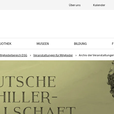
Über uns
Kalender
LIOTHEK
MUSEEN
BILDUNG
F
nach unten, um das Dropdown-Menü zu öffnen.
Drücken Sie die Pfeiltaste nach unten, um das Dropdown-Menü zu öffnen.
Drücken Sie die Pfeiltaste nach unten, um das
Drücken Sie die Pfeil
itgliederbereich DSG
Veranstaltungen für Mitglieder
Archiv der Veranstaltungen 