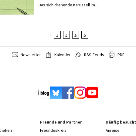
Das sich drehende Karussell im...
1
2
3
4
5
Newsletter
Kalender
RSS-Feeds
PDF
n
Freunde und Partner
Häufig besucht
otheken
Freundeskreis
Anreise