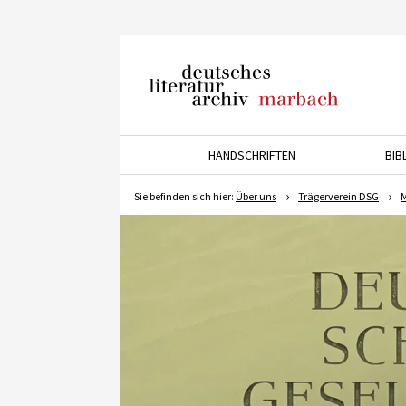
Deutsches Literaturarchiv
Marbach
HANDSCHRIFTEN
BIB
Drücken Sie die Pfeiltaste 
Sie befinden sich hier:
Über uns
Trägerverein DSG
M