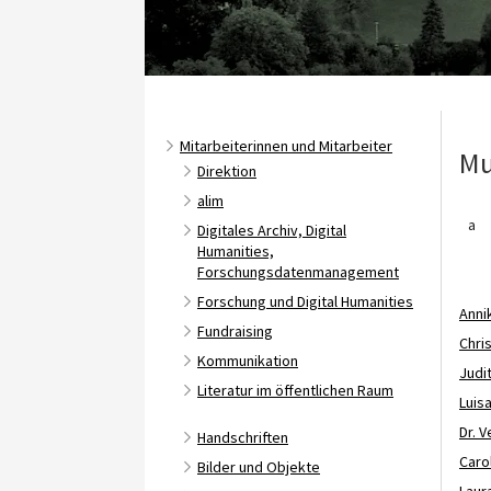
Mitarbeiterinnen und Mitarbeiter
Mu
Direktion
alim
a
Digitales Archiv, Digital
Humanities,
Forschungsdatenmanagement
Forschung und Digital Humanities
Anni
Fundraising
Chris
Kommunikation
Judi
Literatur im öffentlichen Raum
Luis
Dr. 
Handschriften
Caro
Bilder und Objekte
Laura