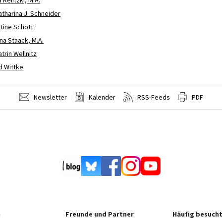
Katharina J. Schneider
stine Schott
na Staack, M.A.
atrin Wellnitz
id Wittke
Newsletter
Kalender
RSS-Feeds
PDF
n
Freunde und Partner
Häufig besucht