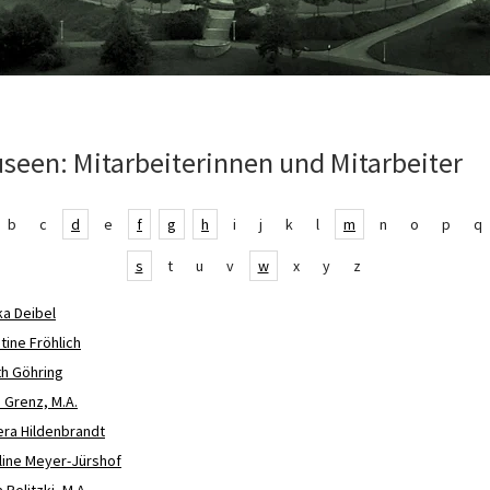
seen: Mitarbeiterinnen und Mitarbeiter
b
c
d
e
f
g
h
i
j
k
l
m
n
o
p
q
s
t
u
v
w
x
y
z
ka Deibel
tine Fröhlich
th Göhring
a Grenz, M.A.
Vera Hildenbrandt
line Meyer-Jürshof
 Relitzki, M.A.