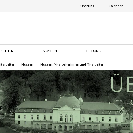
Über uns
Kalender
LIOTHEK
MUSEEN
BILDUNG
F
nach unten, um das Dropdown-Menü zu öffnen.
Drücken Sie die Pfeiltaste nach unten, um das Dropdown-Menü zu öffnen.
Drücken Sie die Pfeiltaste nach unten, um das
Drücken Sie die Pfeil
itarbeiter
Museen
Museen: Mitarbeiterinnen und Mitarbeiter