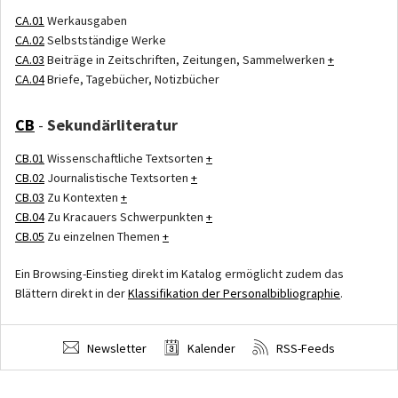
CA.01
Werkausgaben
CA.02
Selbstständige Werke
CA.03
Beiträge in Zeitschriften, Zeitungen, Sammelwerken
+
CA.04
Briefe, Tagebücher, Notizbücher
CB
-
Sekundärliteratur
CB.01
Wissenschaftliche Textsorten
+
CB.02
Journalistische Textsorten
+
CB.03
Zu Kontexten
+
CB.04
Zu Kracauers Schwerpunkten
+
CB.05
Zu einzelnen Themen
+
Ein Browsing-Einstieg direkt im Katalog ermöglicht zudem das
Blättern direkt in der
Klassifikation der Personalbibliographie
.
Newsletter
Kalender
RSS-Feeds