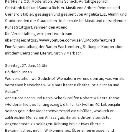
Karl-Heinz Ott, Moderation: Denis Scheck. Auftaktgespräch:
Christoph Dahl und Sandra Richter. Musik von Aribert Reimann und
Gerhard Stäbler, gesungen und gespielt von Angelika Luz, Alumni und
Studierenden der Staatlichen Hochschule für Musik und darstellende
Kunst Stuttgart, rahmen den Abend.
Die Veranstaltung wird per Livestream
übertragen:
https://www.youtube.com/user/LiMo606/featured
Eine Veranstaltung der Baden-Württemberg Stiftung in Kooperation
mit dem Deutschen Literaturarchiv Marbach.
Sonntag, 27. Juni, 11 Uhr
Hölderlin. Innen
Wie verstehen wir Gedichte? Wie nähern wir uns dem an, was wir als
Verstehen bezeichnen? Wie hat Literatur überhaupt ein Innen und
Außen?
Anne-Dore Krohn und Denis Scheck prüfen Robert Walsers These:
»Hölderlin hielt es für angezeigt, d.h. für taktvoll im 40. Lebensjahr
seinen gesunden Menschenverstand einzubüßen, wodurch er
zahlreichen Menschen Anlass gab, ihn aufs Unterhaltendste,
Angenehmste zu beklagen. Rührung ist ja etwas überaus
Bekömmliches, mithin Willkommenes. Über einen grossen und