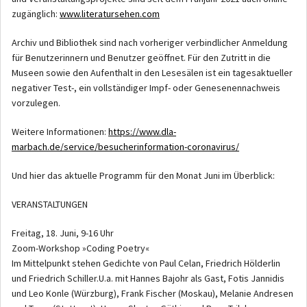
zugänglich:
www.literatursehen.com
Archiv und Bibliothek sind nach vorheriger verbindlicher Anmeldung
für Benutzerinnern und Benutzer geöffnet. Für den Zutritt in die
Museen sowie den Aufenthalt in den Lesesälen ist ein tagesaktueller
negativer Test-, ein vollständiger Impf- oder Genesenennachweis
vorzulegen.
Weitere Informationen:
https://www.dla-
marbach.de/service/besucherinformation-coronavirus/
Und hier das aktuelle Programm für den Monat Juni im Überblick:
VERANSTALTUNGEN
Freitag, 18. Juni, 9-16 Uhr
Zoom-Workshop »Coding Poetry«
Im Mittelpunkt stehen Gedichte von Paul Celan, Friedrich Hölderlin
und Friedrich Schiller.U.a. mit Hannes Bajohr als Gast, Fotis Jannidis
und Leo Konle (Würzburg), Frank Fischer (Moskau), Melanie Andresen