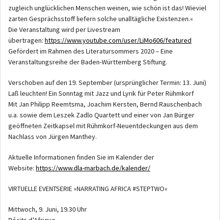
zugleich unglücklichen Menschen weinen, wie schön ist das! Wieviel
zarten Gesprächsstoff liefern solche unalltägliche Existenzen.«
Die Veranstaltung wird per Livestream
übertragen:
https://www.youtube.com/user/LiMo606/featured
Gefördert im Rahmen des Literatursommers 2020 – Eine
Veranstaltungsreihe der Baden-Württemberg Stiftung.
Verschoben auf den 19. September (ursprünglicher Termin: 13. Juni)
Laß leuchten! Ein Sonntag mit Jazz und Lyrik für Peter Rühmkorf
Mit Jan Philipp Reemtsma, Joachim Kersten, Bernd Rauschenbach
u.a. sowie dem Leszek Zadlo Quartett und einer von Jan Bürger
geöffneten Zeitkapsel mit Rühmkorf-Neuentdeckungen aus dem
Nachlass von Jürgen Manthey.
Aktuelle Informationen finden Sie im Kalender der
Website:
https://www.dla-marbach.de/kalender/
VIRTUELLE EVENTSERIE »NARRATING AFRICA #STEPTWO«
Mittwoch, 9. Juni, 19.30 Uhr
Récits d’Afrique