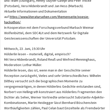
und Team (Stuttgart), Henny Sluyter-Gäthje und Peer Trilcke
(Potsdam), Vera Hildenbrandt und Jan Hess (Marbach).
Aktuelle Informationen und Dokumentation
auf
https://www.literatursehen.com/themenseite/poesie-
hackathon/
.
In Kooperation mit dem Forschungsverbund Marbach Weimar
Wolfenbüttel, dem SDC4Lit und dem Netzwerk für Digitale
Geisteswissenschaften der Universität Potsdam.
Mittwoch, 23. Juni, 19.30 Uhr
Hölderlin lesen – materiell, digital, empirisch?
Mit Vera Hildenbrandt, Roland Reuß und Winfried Menninghaus,
Moderation: Lothar Müller.
Hölderlin lesen, das ist, wenn man in der Geschichte seiner
Rezeption zurückgeht, Vieles und sehr Unterschiedliches: Wilhelm
Dilthey versucht sich die biographischen Momente zu
vergegenwärtigen, in denen Hölderlins Gedichte entstanden sind,
Norbert von Hellingrath konstruiert aus Hölderlins Fragmenten den
Dichter als Seher, Werner Vortriedte untersucht Substantiv-Adjektiv-
Kombinationen, Martin Heidegger lässt Bernhard Böschenstein
Worthäufigkeiten zählen, Paul Celan baut Einzelteile als Fremdwörter