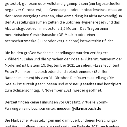
getestet, genesen oder vollständig geimpft sein (ein tagesaktueller
negativer Coronatest, ein Genesungs- oder Impfnachweises muss an
der Kasse vorgelegt werden, eine Anmeldung ist nicht notwendig). In
den Ausstellungsräumen gelten die üblichen Hygieneregeln und das
Abstandsgebot von mindestens 1,5 Metern. Das Tragen einer
medizinischen Gesichtsmaske (OP-Maske) oder einer
Atemschutzmaske (FFP2 oder vergleichbar) ist weiterhin Pflicht.
Die beiden großen Wechselausstellungen wurden verlängert:
»Hölderlin, Celan und die Sprachen der Poesie« (Literaturmuseum der
Moderne) ist bis zum 19. September 2021 zu sehen, «Lass leuchten!
Peter Rühmkorf – selbstredend und selbstreimend« (Schiller-
Nationalmuseum) bis zum 31. Oktober. Die Dauerausstellung »Die
Seele« ist zurzeit geschlossen und wird neu gestaltet und konzipiert
zum Schillersonntag, 7. November 2021, wieder geöffnet.
Derzeit finden keine Führungen vor Ort statt. Virtuelle Zoom-
Führungen sind buchbar unter:
museum@dla-marbach.de
Die Marbacher Ausstellungen und damit verbundenen Forschungs-
und Veranstaltungsprojekte sind seit dem Frühjahr 2021 auch online