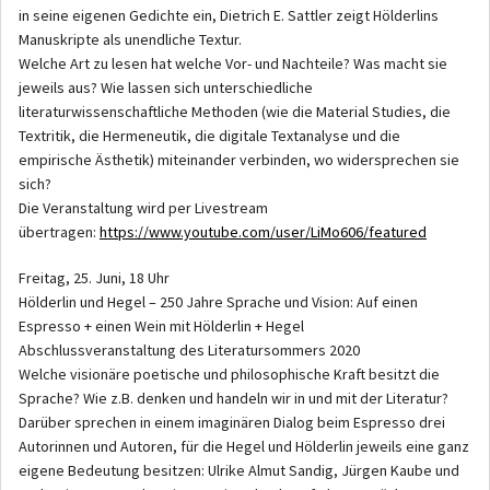
in seine eigenen Gedichte ein, Dietrich E. Sattler zeigt Hölderlins
Manuskripte als unendliche Textur.
Welche Art zu lesen hat welche Vor- und Nachteile? Was macht sie
jeweils aus? Wie lassen sich unterschiedliche
literaturwissenschaftliche Methoden (wie die Material Studies, die
Textritik, die Hermeneutik, die digitale Textanalyse und die
empirische Ästhetik) miteinander verbinden, wo widersprechen sie
sich?
Die Veranstaltung wird per Livestream
übertragen:
https://www.youtube.com/user/LiMo606/featured
Freitag, 25. Juni, 18 Uhr
Hölderlin und Hegel – 250 Jahre Sprache und Vision: Auf einen
Espresso + einen Wein mit Hölderlin + Hegel
Abschlussveranstaltung des Literatursommers 2020
Welche visionäre poetische und philosophische Kraft besitzt die
Sprache? Wie z.B. denken und handeln wir in und mit der Literatur?
Darüber sprechen in einem imaginären Dialog beim Espresso drei
Autorinnen und Autoren, für die Hegel und Hölderlin jeweils eine ganz
eigene Bedeutung besitzen: Ulrike Almut Sandig, Jürgen Kaube und