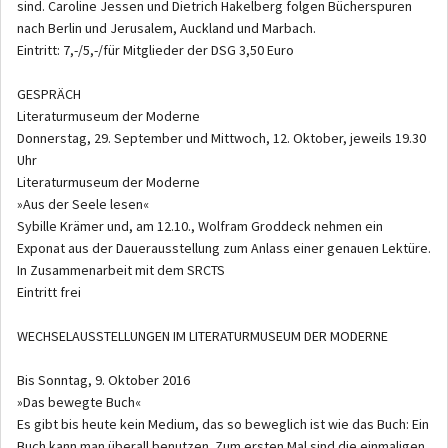
sind. Caroline Jessen und Dietrich Hakelberg folgen Bücherspuren
nach Berlin und Jerusalem, Auckland und Marbach.
Eintritt: 7,-/5,-/für Mitglieder der DSG 3,50 Euro
GESPRÄCH
Literaturmuseum der Moderne
Donnerstag, 29. September und Mittwoch, 12. Oktober, jeweils 19.30
Uhr
Literaturmuseum der Moderne
»Aus der Seele lesen«
Sybille Krämer und, am 12.10., Wolfram Groddeck nehmen ein
Exponat aus der Dauerausstellung zum Anlass einer genauen Lektüre.
In Zusammenarbeit mit dem SRCTS
Eintritt frei
WECHSELAUSSTELLUNGEN IM LITERATURMUSEUM DER MODERNE
Bis Sonntag, 9. Oktober 2016
»Das bewegte Buch«
Es gibt bis heute kein Medium, das so beweglich ist wie das Buch: Ein
Buch kann man überall benutzen. Zum ersten Mal sind die einmaligen