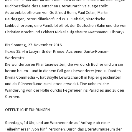
Buchbestände des Deutschen Literaturarchivs ausgestellt:
Autorenbibliotheken von Gottfried Benn, Paul Celan, Martin
Heidegger, Peter Rühmkorf und W. G. Sebald, historische
Leihbüchereien, eine Fundbibliothek der Deutschen Bahn und die von
Christian Kracht und Eckhart Nickel aufgebaute »Kathmandu Library«
Bis Sonntag, 27. November 2016
fluxus 35: »Im Labyrinth der Kreise. Aus einer Dante-Roman-
Werkstatt«
Die wunderbaren Phantasiewelten, die wir durch Bücher und um sie
herum bauen – und in diesem Fall ganz besondere: jene zu Dantes
Divina Commedia –, hat Sibylle Lewitscharoff in Papier geschnitten
und als Bühnenräume zum Leben erweckt. Eine unheimliche
Wanderung von der Hölle durchs Fegefeuer ins Paradies und zu den
Sternen.
ÖFFENTLICHE FÜHRUNGEN
Sonntags, 14 Uhr, und am Wochenende auf Anfrage ab einer
Teilnehmerzahl von fünf Personen. Durch das Literaturmuseum der