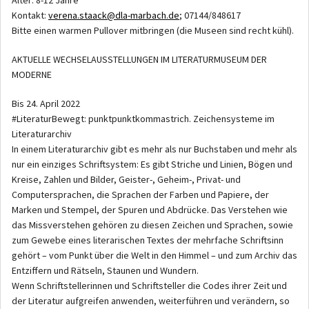
Kontakt:
verena.staack@dla-marbach.de
; 07144/848617
Bitte einen warmen Pullover mitbringen (die Museen sind recht kühl).
AKTUELLE WECHSELAUSSTELLUNGEN IM LITERATURMUSEUM DER
MODERNE
Bis 24. April 2022
#LiteraturBewegt: punktpunktkommastrich. Zeichensysteme im
Literaturarchiv
In einem Literaturarchiv gibt es mehr als nur Buchstaben und mehr als
nur ein einziges Schriftsystem: Es gibt Striche und Linien, Bögen und
Kreise, Zahlen und Bilder, Geister-, Geheim-, Privat- und
Computersprachen, die Sprachen der Farben und Papiere, der
Marken und Stempel, der Spuren und Abdrücke. Das Verstehen wie
das Missverstehen gehören zu diesen Zeichen und Sprachen, sowie
zum Gewebe eines literarischen Textes der mehrfache Schriftsinn
gehört – vom Punkt über die Welt in den Himmel – und zum Archiv das
Entziffern und Rätseln, Staunen und Wundern.
Wenn Schriftstellerinnen und Schriftsteller die Codes ihrer Zeit und
der Literatur aufgreifen anwenden, weiterführen und verändern, so