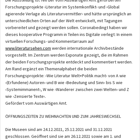
Forschungsprojekte ›Literatur im Systemkonflikt‹ und ›Global
agierende Verlage als Literaturvermittler‹ und hätte ursprünglich an
unterschiedlichen Orten auf der Welt entwickelt, mit Tagungen
vorbereitet und gezeigt werden sollen. Coronabedingt haben wir
dieses kooperative Programm in Teilen ins Digitale verlegt: In einem
virtuellen Forschungs- und Kommentarraum auf
www.literatursehen.com
werden internationale Archivbestände
vorgestellt. Im Zentrum werden Exponate gezeigt, die im Rahmen
der beiden Forschungsprojekte entdeckt und kommentiert werden.
Am Rand ergänzt ein Themenalphabet die beiden
Forschungsprojekte: ›Wie Literatur Welt+Politik macht‹ von A wie
›(Erfundene) Autoren‹ und B wie ›Bedeutung und Sinn‹ bis S wie
›Systemimmanent‹, W wie ›Wanderer zwischen zwei Welten‹ und Z
wie ›Zensierte Texte‹.
Gefördert vom Auswärtigen Amt.
ÖFFNUNGSZEITEN ZU WEIHNACHTEN UND ZUM JAHRESWECHSEL
Die Museen sind am 24.12.2021, 25.12.2021 und 31.12.2021
geschlossen. Geöffnet sind sie am 26.12.2021 sowie am 1. und