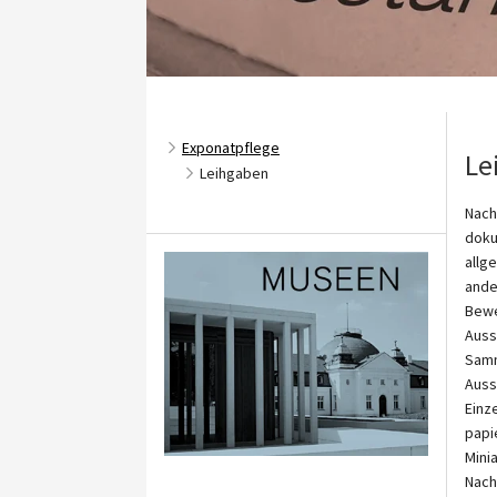
Exponatpflege
Le
Leihgaben
Nach
doku
allg
ande
Bewe
Auss
Sam
Auss
Einz
papi
Mini
Nach