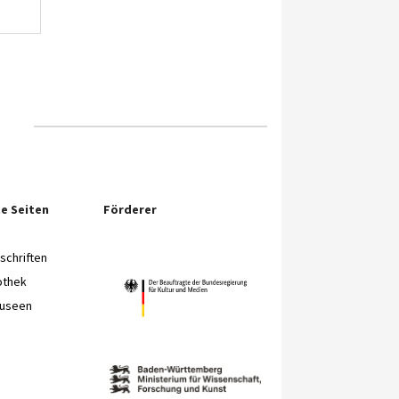
e Seiten
Förderer
chriften
othek
Museen
e