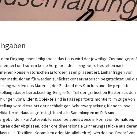
ihgaben
 dem Eingang einer Leihgabe in das Haus wird der jeweilige Zustand geprüf
mentiert und sofern keine Vorgaben des Leihgebers bestehen nach
emeinen konservatorischen Erfordernissen präsentiert. Leihanfragen von
ren Institutionen für werden zunächst konservatorisch begutachtet. Bei di
rtung werden das Material, der Zustand des Stückes und die geplante
tellungsdauer berücksichtig. Ein großer Teil der grafischen Blätter aus den
mlungen von
Bilder & Objekte
sind in Passepartouts montiert. Im Zuge von
tellung wird diese Art der nachhaltigen Schutzverpackung für noch lose
elblätter im Haus angefertigt. Nicht alle Sammlungen im DLA sind
ergebunden. Für Autorenbildnisse, beispielsweise in Form von Gemälden,
aturen oder Abgüssen, oder dreidimensionale Erinnerungsstücke aus dere
lass (u. a. Textilien, Keramiken oder Metallobjekte), werden bei Bedarf von