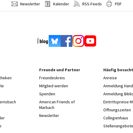
Newsletter
Kalender
RSS-Feeds
PDF
n
Freunde und Partner
Häufig besucht
otheken
Freundeskreis
Anreise
le
Mitglied werden
Anmeldung Hands
Spenden
Anmeldung Bibli
Gernsbach
American Friends of
Eintrittspreise 
Marbach
e
Öffnungszeiten
Newsletter
ler
Collegienhaus
e
Stellenangebot