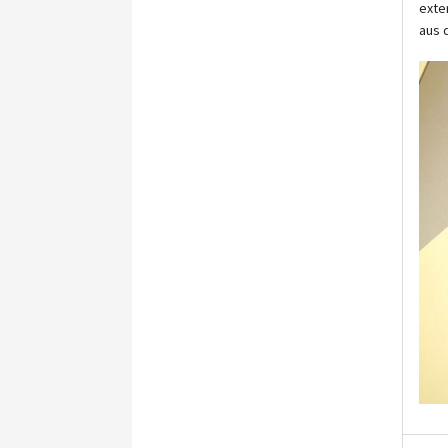
exte
aus 