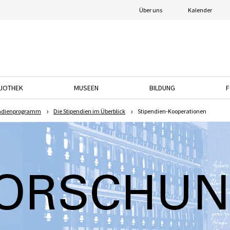
Über uns
Kalender
LIOTHEK
MUSEEN
BILDUNG
F
nach unten, um das Dropdown-Menü zu öffnen.
Drücken Sie die Pfeiltaste nach unten, um das Dropdown-Menü zu öffnen.
Drücken Sie die Pfeiltaste nach unten, um das
Drücken Sie die Pfeil
endienprogramm
Die Stipendien im Überblick
Stipendien-Kooperationen