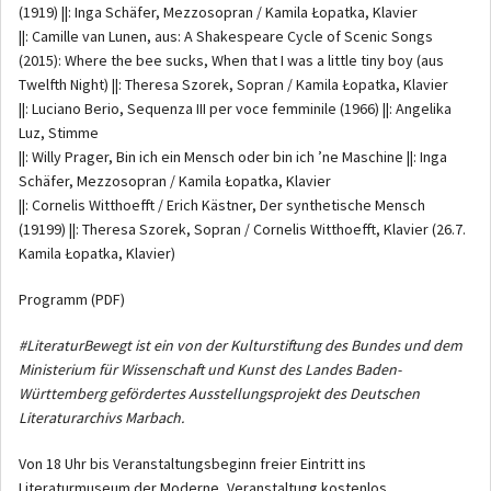
(1919) ||: Inga Schäfer, Mezzosopran / Kamila Łopatka, Klavier
||: Camille van Lunen, aus: A Shakespeare Cycle of Scenic Songs
(2015): Where the bee sucks, When that I was a little tiny boy (aus
Twelfth Night) ||: Theresa Szorek, Sopran / Kamila Łopatka, Klavier
||: Luciano Berio, Sequenza III per voce femminile (1966) ||: Angelika
Luz, Stimme
||: Willy Prager, Bin ich ein Mensch oder bin ich ’ne Maschine ||: Inga
Schäfer, Mezzosopran / Kamila Łopatka, Klavier
||: Cornelis Witthoefft / Erich Kästner, Der synthetische Mensch
(19199) ||: Theresa Szorek, Sopran / Cornelis Witthoefft, Klavier (26.7.
Kamila Łopatka, Klavier)
Programm (PDF)
#LiteraturBewegt ist ein von der Kulturstiftung des Bundes und dem
Ministerium für Wissenschaft und Kunst des Landes Baden-
Württemberg gefördertes Ausstellungsprojekt des Deutschen
Literaturarchivs Marbach.
Von 18 Uhr bis Veranstaltungsbeginn freier Eintritt ins
Literaturmuseum der Moderne, Veranstaltung kostenlos.