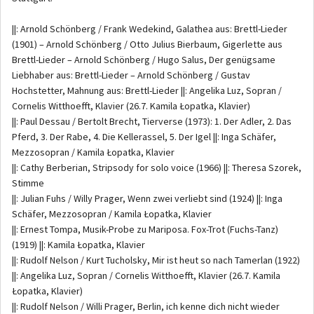
||: Arnold Schönberg / Frank Wedekind, Galathea aus: Brettl-Lieder
(1901) – Arnold Schönberg / Otto Julius Bierbaum, Gigerlette aus
Brettl-Lieder – Arnold Schönberg / Hugo Salus, Der genügsame
Liebhaber aus: Brettl-Lieder – Arnold Schönberg / Gustav
Hochstetter, Mahnung aus: Brettl-Lieder ||: Angelika Luz, Sopran /
Cornelis Witthoefft, Klavier (26.7. Kamila Łopatka, Klavier)
||: Paul Dessau / Bertolt Brecht, Tierverse (1973): 1. Der Adler, 2. Das
Pferd, 3. Der Rabe, 4. Die Kellerassel, 5. Der Igel ||: Inga Schäfer,
Mezzosopran / Kamila Łopatka, Klavier
||: Cathy Berberian, Stripsody for solo voice (1966) ||: Theresa Szorek,
Stimme
||: Julian Fuhs / Willy Prager, Wenn zwei verliebt sind (1924) ||: Inga
Schäfer, Mezzosopran / Kamila Łopatka, Klavier
||: Ernest Tompa, Musik-Probe zu Mariposa. Fox-Trot (Fuchs-Tanz)
(1919) ||: Kamila Łopatka, Klavier
||: Rudolf Nelson / Kurt Tucholsky, Mir ist heut so nach Tamerlan (1922)
||: Angelika Luz, Sopran / Cornelis Witthoefft, Klavier (26.7. Kamila
Łopatka, Klavier)
||: Rudolf Nelson / Willi Prager, Berlin, ich kenne dich nicht wieder