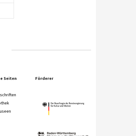
e Seiten
Förderer
chriften
othek
Museen
e