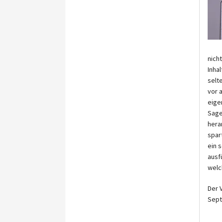
nich
Inha
selt
vor 
eige
Sage
hera
spart
ein 
ausf
welc
Der 
Sept