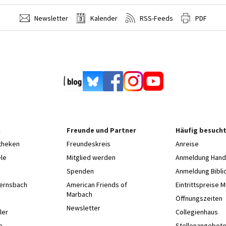
Newsletter
Kalender
RSS-Feeds
PDF
n
Freunde und Partner
Häufig besucht
otheken
Freundeskreis
Anreise
le
Mitglied werden
Anmeldung Hands
Spenden
Anmeldung Bibli
Gernsbach
American Friends of
Eintrittspreise 
Marbach
e
Öffnungszeiten
Newsletter
ler
Collegienhaus
e
Stellenangebot