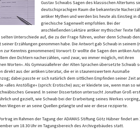
Gustav Schwabs Sagen des klassischen Altertums si
deutschsprachigen Raum die bekannteste Nacherzä
antiker Mythen und werden bis heute als Einstieg in d
griechische Sagenwelt empfohlen. Bei der
anschließenden Lektüre antiker mythischer Texte fal
t selten Unterschiede auf, die zu der Frage führen, woher denn Schwab den
lt seiner Erzählungen genommen habe. Die Antwort gab Schwab in seinem (
en zur Kenntnis genommenen) Vorwort: Er wollte die Sagen den antiken Aut
allem den Dichtern nacherzählen, »und zwar, wo immer möglich, mit ihren
nen Worten«. Als Gymnasiallehrer der Alten Sprachen übersetzte Schwab s
n direkt aus der antiken Literatur, die er in staunenswertem Ausmaße
nzog; dabei passte er sich natürlich dem sittlichen Empfinden seiner Zeit a
e »alles Anstößige« (sprich: Erotische) aus; er kleidete sie, wenn man so wil
schwäbisches Gewand. In seiner Dissertation untersucht Jonathan Groß ers
ührlich und gezielt, wie Schwab bei der Erarbeitung seines Werkes vorging,
hen Wegen er an seine Quellen gelangte und wie er diese rezipierte.
Vortrag im Rahmen der Tagung der ADAMAS Stiftung Götz Hübner findet am 
ember um 18.30 Uhr im Tagungsbereich des Archivgebäudes statt.