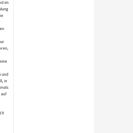
nd im
hlung
ie
len
nur
oren,
eine
n und
l, in
tmals
 auf
19.