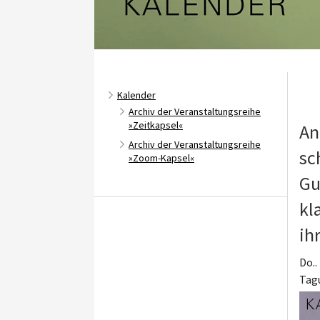
Kalender
Archiv der Veranstaltungsreihe
»Zeitkapsel«
An
Archiv der Veranstaltungsreihe
sc
»Zoom-Kapsel«
Gu
kl
ih
Do..
Tag