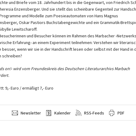
chte und Briefe vom 18. Jahrhundert bis in die Gegenwart, von Friedrich Sch
Theresia Enzensberger. Und sie stellt das scheinbare Gegenteil zur Handschr
 Programme und Modelle zum Poesieautomaten von Hans Magnus
nsberger, Oskar Pastiors Buchstabengewichte und ein Grammatik-Brettspi
Sibylle Lewitscharoff.
 Besucherinnen und Besucher können im Rahmen des Marbacher ›Netzwerk
rarische Erfahrung‹ an einem Experiment teilnehmen: Verstehen wir literaris
e besser, wenn wir sie in der Handschrift lesen oder selbst mit der Hand in 
 schreiben?
ds on!‹ wird vom Freundeskreis des Deutschen Literaturarchivs Marbach
rdert.
itt: 9,- Euro / ermäßigt 7,- Euro
Newsletter
Kalender
RSS-Feeds
PDF