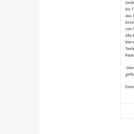
Gedi
bis 
aus:
Enze
von 
Alle
lite
Text
Raum
›Han
gefö
Eintr