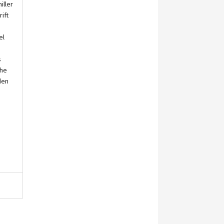
iller
ift
el
s
che
den