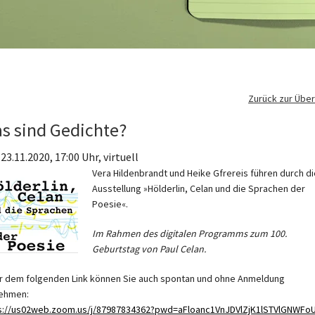
Zurück zur Über
s sind Gedichte?
 23.11.2020, 17:00 Uhr, virtuell
Vera Hildenbrandt und Heike Gfrereis führen durch di
Ausstellung »Hölderlin, Celan und die Sprachen der
Poesie«.
Im Rahmen des digitalen Programms zum 100.
Geburtstag von Paul Celan.
r dem folgenden Link können Sie auch spontan und ohne Anmeldung
nehmen:
s://us02web.zoom.us/j/87987834362?pwd=aFloanc1VnJDVlZjK1lSTVlGNWFo