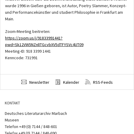
wurde 1996 in Gießen geboren, ist Autor, Poetry Slammer, Konzept-
und Performancekünstler und studiert Philosophie in Frankfurt am
Main.
Zoom-Meeting beitreten:
https://zoom.us/j/91833991441?
pwd=Sk12VW5NZnlITGcvbXV5dTFYSVc4UT09
Meeting-ID: 918 3399 1441
Kenncode: 731991
Newsletter
Kalender
RSS-Feeds
KONTAKT
Deutsches Literaturarchiv Marbach
Museen
Telefon +49 (0) 7144 / 848-601
Telefax +49 (0) 7144 / 848-690