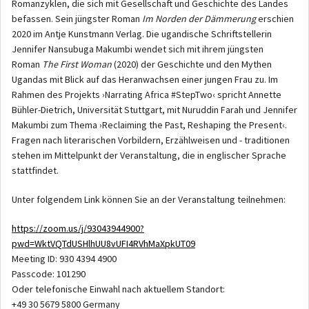
Romanzyklen, die sich mit Gesellschaft und Geschichte des Landes
befassen. Sein jüngster Roman
Im Norden der Dämmerung
erschien
2020 im Antje Kunstmann Verlag. Die ugandische Schriftstellerin
Jennifer Nansubuga Makumbi wendet sich mit ihrem jüngsten
Roman
The First Woman
(2020) der Geschichte und den Mythen
Ugandas mit Blick auf das Heranwachsen einer jungen Frau zu. Im
Rahmen des Projekts ›Narrating Africa #StepTwo‹ spricht Annette
Bühler-Dietrich, Universität Stuttgart, mit Nuruddin Farah und Jennifer
Makumbi zum Thema ›Reclaiming the Past, Reshaping the Present‹.
Fragen nach literarischen Vorbildern, Erzählweisen und - traditionen
stehen im Mittelpunkt der Veranstaltung, die in englischer Sprache
stattfindet.
Unter folgendem Link können Sie an der Veranstaltung teilnehmen:
https://zoom.us/j/93043944900?
pwd=WktVQTdUSHlhUU8vUFI4RVhMaXpkUT09
Meeting ID: 930 4394 4900
Passcode: 101290
Oder telefonische Einwahl nach aktuellem Standort:
+49 30 5679 5800 Germany