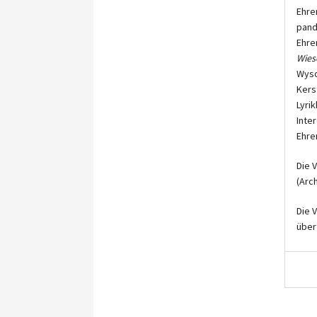
Ehre
pand
Ehre
Wies
Wyso
Kers
Lyri
Inte
Ehre
Die 
(Arc
Die 
über