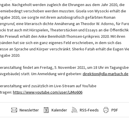
ngabe. Nachgeholt werden zu­gleich die Ehrungen aus dem Jahr 2020, die
emiebedingt verschoben werden muss­ten. Gisela von Wysocki erhält die
ngabe 2020, sie sorgte mit ihrem autobiografisch gefärbten Roman
engrund
, eine literarisch dichte Annäherung an Theodor W. Adorno, für Furo
cki trat auch mit Hörspielen, Theaterstücken und Essays an die Öffentlichke
tin Preiwuß erhält den Anke Bennholdt-Thomsen-Lyrikpreis 2020. Mit ihren
kbän­den hat sie sich ein ganz eigenes Feld erschrieben, in dem sich das
resse an Sprache und Körper verschränkt. Sherko Fatah erhält die Eugen Vi
ngabe 2020.
Veranstaltung findet am Freitag, 5. November 2021, um 18 Uhr im Tagungsbe
hivgebäude) statt. Um Anmeldung wird gebeten:
direktion@dla-marbach.de
Veranstaltung wird zusätzlich im Live-Stream auf YouTube
tragen:
https://www.youtube.com/user/LiMo606
Newsletter
Kalender
RSS-Feeds
PDF