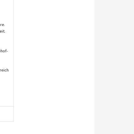
re.
it.
ehof-
reich