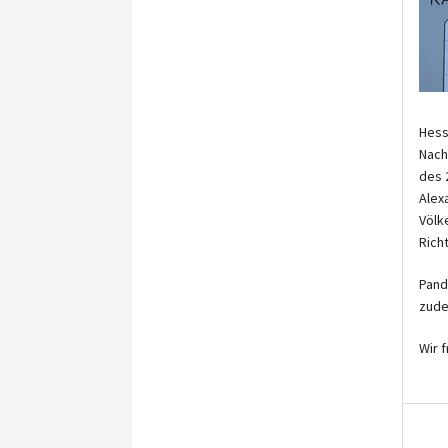
Hess
Nach
des 
Alex
Völk
Richt
Pand
zude
Wir 