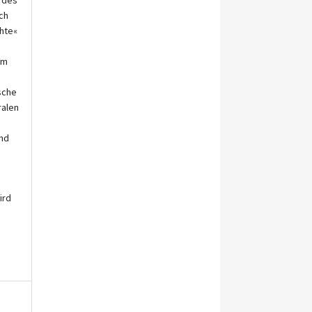
 des
ch
hte«
am
sche
ralen
und
ird