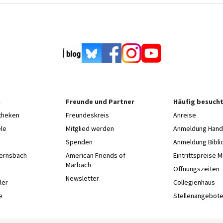
n
Freunde und Partner
Häufig besucht
otheken
Freundeskreis
Anreise
le
Mitglied werden
Anmeldung Hands
Spenden
Anmeldung Bibli
Gernsbach
American Friends of
Eintrittspreise 
Marbach
e
Öffnungszeiten
Newsletter
ler
Collegienhaus
e
Stellenangebot