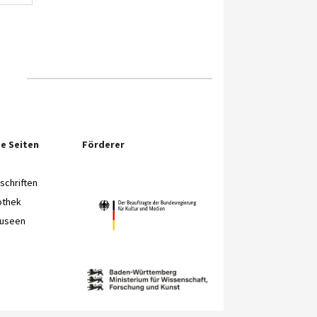
e Seiten
Förderer
chriften
othek
Museen
e