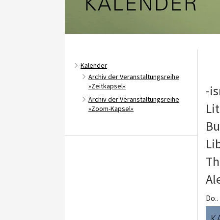
Kalender
Archiv der Veranstaltungsreihe
»Zeitkapsel«
-i
Archiv der Veranstaltungsreihe
Li
»Zoom-Kapsel«
Bu
Li
Th
Al
Do..