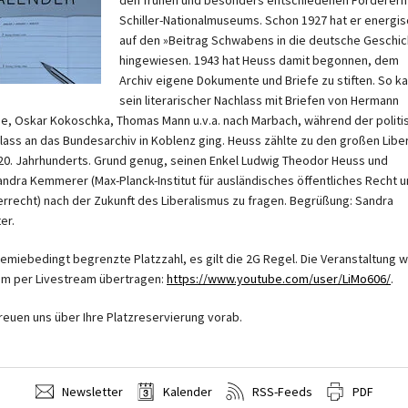
den frühen und besonders entschiedenen Förderern
Schiller-Nationalmuseums. Schon 1927 hat er energis
auf den »Beitrag Schwabens in die deutsche Geschic
hingewiesen. 1943 hat Heuss damit begonnen, dem
Archiv eigene Dokumente und Briefe zu stiften. So k
sein literarischer Nachlass mit Briefen von Hermann
e, Oskar Kokoschka, Thomas Mann u.v.a. nach Marbach, während der politi
lass an das Bundesarchiv in Koblenz ging. Heuss zählte zu den großen Libe
20. Jahrhunderts. Grund genug, seinen Enkel Ludwig Theodor Heuss und
andra Kemmerer (Max-Planck-Institut für ausländisches öffentliches Recht 
errecht) nach der Zukunft des Liberalismus zu fragen. Begrüßung: Sandra
er.
emiebedingt begrenzte Platzzahl, es gilt die 2G Regel. Die Veranstaltung w
m per Livestream übertragen:
https://www.youtube.com/user/LiMo606/
.
freuen uns über Ihre Platzreservierung vorab.
Newsletter
Kalender
RSS-Feeds
PDF