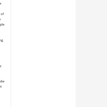
le
 of
n
iple
ng.
e
 die
it