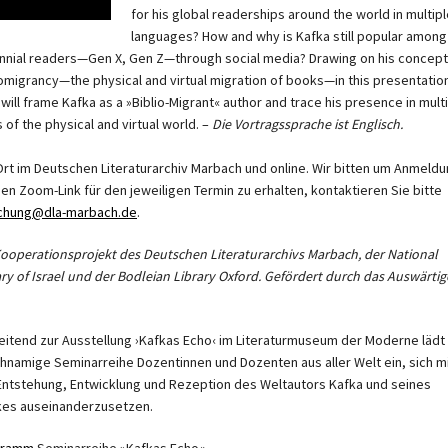
for his global readerships around the world in multip
languages? How and why is Kafka still popular among
ennial readers—Gen X, Gen Z—through social media? Drawing on his concept
iomigrancy—the physical and virtual migration of books—in this presentatio
 will frame Kafka as a »Biblio-Migrant« author and trace his presence in mult
 of the physical and virtual world. –
Die Vortragssprache ist Englisch.
Ort im Deutschen Literaturarchiv Marbach und online.
Wir bitten um Anmeldu
en Zoom-Link für den jeweiligen Termin zu erhalten, kontaktieren Sie bitte
chung@dla-marbach.de
.
Kooperationsprojekt des Deutschen Literaturarchivs Marbach, der National
ary of Israel und der Bodleian Library Oxford. Gefördert durch das Auswärtig
eitend zur Ausstellung ›Kafkas Echo‹ im Literaturmuseum der Moderne lädt
chnamige Seminarreihe Dozentinnen und Dozenten aus aller Welt ein, sich m
Entstehung, Entwicklung und Rezeption des Weltautors Kafka und seines
es auseinanderzusetzen.