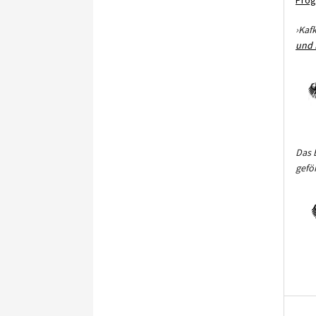
Pro
›Kaf
und 
Das 
gefö