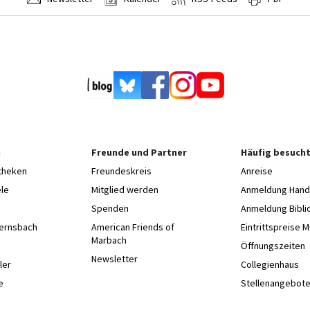
n
Freunde und Partner
Häufig besucht
otheken
Freundeskreis
Anreise
le
Mitglied werden
Anmeldung Hands
Spenden
Anmeldung Bibli
Gernsbach
American Friends of
Eintrittspreise 
Marbach
e
Öffnungszeiten
Newsletter
ler
Collegienhaus
e
Stellenangebot