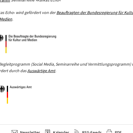
gramm
Seminarreihe »Kafkas Echo«
kas Echo‹ wird gefördert von der
Beauftragten der Bundesregierung für Kult
Medien
.
Begleitprogramm (Social Media, Seminarreihe und Vermittlungsprogramm) 
rdert durch das
Auswärtige Amt
.
Newsletter
Kalender
RSS-Feeds
PDF