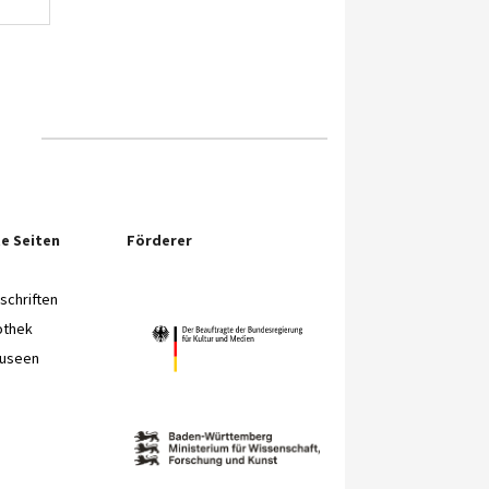
e Seiten
Förderer
chriften
othek
Museen
e