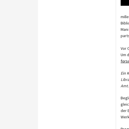
mill
Bibl
Mani
parts
Vor 
Um d
fors
Ein 
Libr
Amt.
Begl
glei
der 
Werk