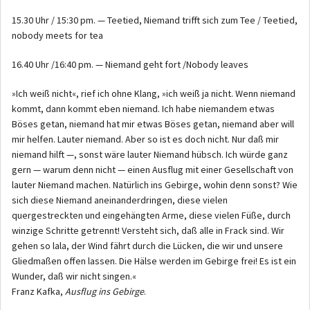
15.30 Uhr / 15:30 pm. — Teetied, Niemand trifft sich zum Tee / Teetied,
nobody meets for tea
16.40 Uhr /16:40 pm. — Niemand geht fort /Nobody leaves
»Ich weiß nicht«, rief ich ohne Klang, »ich weiß ja nicht. Wenn niemand
kommt, dann kommt eben niemand. Ich habe niemandem etwas
Böses getan, niemand hat mir etwas Böses getan, niemand aber will
mir helfen. Lauter niemand. Aber so ist es doch nicht. Nur daß mir
niemand hilft —, sonst wäre lauter Niemand hübsch. Ich würde ganz
gern — warum denn nicht — einen Ausflug mit einer Gesellschaft von
lauter Niemand machen. Natürlich ins Gebirge, wohin denn sonst? Wie
sich diese Niemand aneinanderdringen, diese vielen
quergestreckten und eingehängten Arme, diese vielen Füße, durch
winzige Schritte getrennt! Versteht sich, daß alle in Frack sind. Wir
gehen so lala, der Wind fährt durch die Lücken, die wir und unsere
Gliedmaßen offen lassen. Die Hälse werden im Gebirge frei! Es ist ein
Wunder, daß wir nicht singen.«
Franz Kafka,
Ausflug ins Gebirge
.