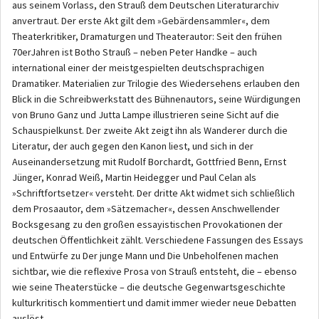
aus seinem Vorlass, den Strauß dem Deutschen Literaturarchiv
anvertraut. Der erste Akt gilt dem »Gebärdensammler«, dem
Theaterkritiker, Dramaturgen und Theaterautor: Seit den frühen
70erJahren ist Botho Strauß – neben Peter Handke – auch
international einer der meistgespielten deutschsprachigen
Dramatiker. Materialien zur Trilogie des Wiedersehens erlauben den
Blick in die Schreibwerkstatt des Bühnenautors, seine Würdigungen
von Bruno Ganz und Jutta Lampe illustrieren seine Sicht auf die
Schauspielkunst. Der zweite Akt zeigt ihn als Wanderer durch die
Literatur, der auch gegen den Kanon liest, und sich in der
Auseinandersetzung mit Rudolf Borchardt, Gottfried Benn, Ernst
Jünger, Konrad Weiß, Martin Heidegger und Paul Celan als
»Schriftfortsetzer« versteht. Der dritte Akt widmet sich schließlich
dem Prosaautor, dem »Sätzemacher«, dessen Anschwellender
Bocksgesang zu den großen essayistischen Provokationen der
deutschen Öffentlichkeit zählt. Verschiedene Fassungen des Essays
und Entwürfe zu Der junge Mann und Die Unbeholfenen machen
sichtbar, wie die reflexive Prosa von Strauß entsteht, die – ebenso
wie seine Theaterstücke – die deutsche Gegenwartsgeschichte
kulturkritisch kommentiert und damit immer wieder neue Debatten
auslöst.