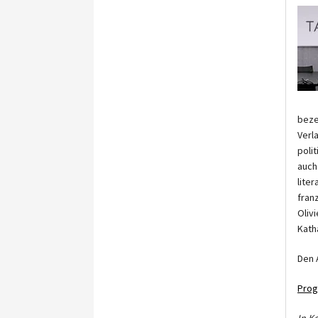
beze
Verl
poli
auch
lite
fran
Oliv
Katha
Den 
Pro