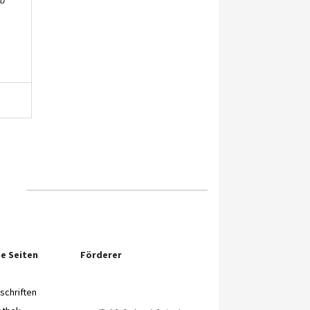
nd
e Seiten
Förderer
chriften