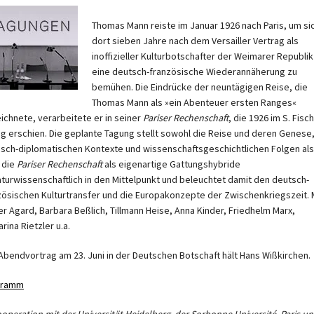
Thomas Mann reiste im Januar 1926 nach Paris, um si
dort sieben Jahre nach dem Versailler Vertrag als
inoffizieller Kulturbotschafter der Weimarer Republi
eine deutsch-französische Wiederannäherung zu
bemühen. Die Eindrücke der neuntägigen Reise, die
Thomas Mann als »ein Abenteuer ersten Ranges«
ichnete, verarbeitete er in seiner
Pariser Rechenschaft
, die 1926 im S. Fisc
ag erschien. Die geplante Tagung stellt sowohl die Reise und deren Genese,
tisch-diplomatischen Kontexte und wissenschaftsgeschichtlichen Folgen als
 die
Pariser Rechenschaft
als eigenartige Gattungshybride
raturwissenschaftlich in den Mittelpunkt und beleuchtet damit den deutsch-
zösischen Kulturtransfer und die Europakonzepte der Zwischenkriegszeit. 
ier Agard, Barbara Beßlich, Tillmann Heise, Anna Kinder, Friedhelm Marx,
rina Rietzler u.a.
Abendvortrag am 23. Juni in der Deutschen Botschaft hält Hans Wißkirchen.
gramm