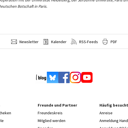
ooperation mit der Universität Heidelberg, der Sorbonne Université, Paris u
Deutschen Botschaft in Paris.
Newsletter
Kalender
RSS-Feeds
PDF
n
Freunde und Partner
Häufig besucht
otheken
Freundeskreis
Anreise
le
Mitglied werden
Anmeldung Hands