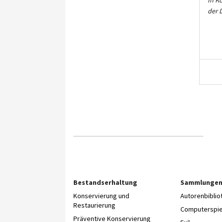
In K
der 
Bestandserhaltung
Sammlunge
Konservierung und
Autorenbibli
Restaurierung
Computerspie
Präventive Konservierung