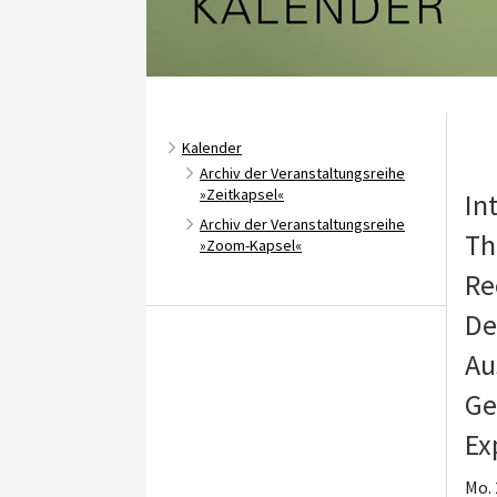
Kalender
Archiv der Veranstaltungsreihe
»Zeitkapsel«
In
Archiv der Veranstaltungsreihe
Th
»Zoom-Kapsel«
Re
De
Au
Ge
Ex
Mo. 