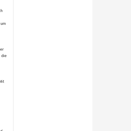
ch
k um
her
 die
Mit