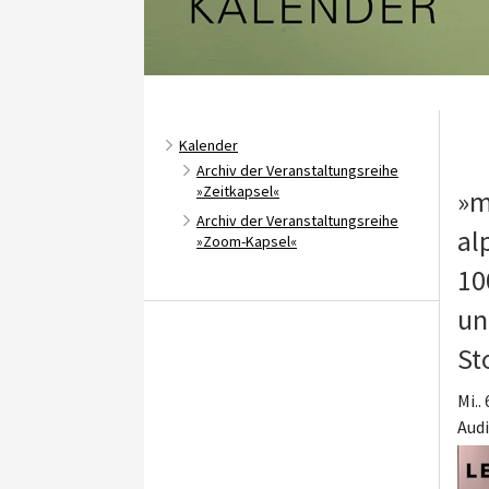
Kalender
Archiv der Veranstaltungsreihe
»Zeitkapsel«
»m
Archiv der Veranstaltungsreihe
al
»Zoom-Kapsel«
10
un
St
Mi..
Aud