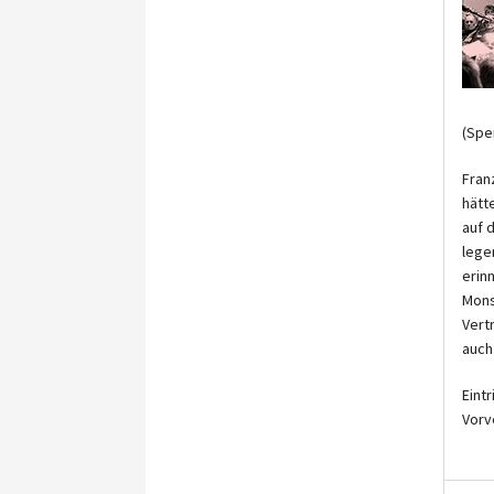
(Spe
Fran
hätt
auf 
lege
erin
Mons
Vert
auch
Eintr
Vorv