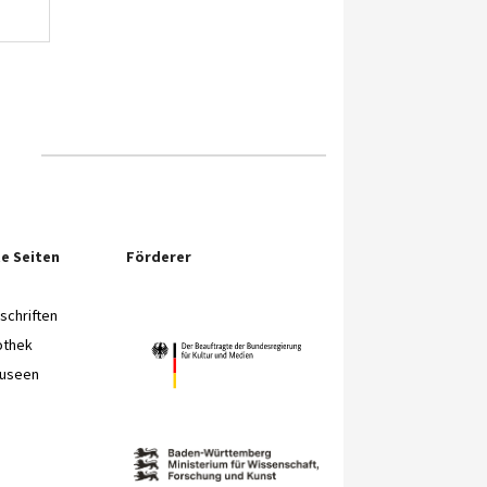
e Seiten
Förderer
chriften
othek
Museen
e