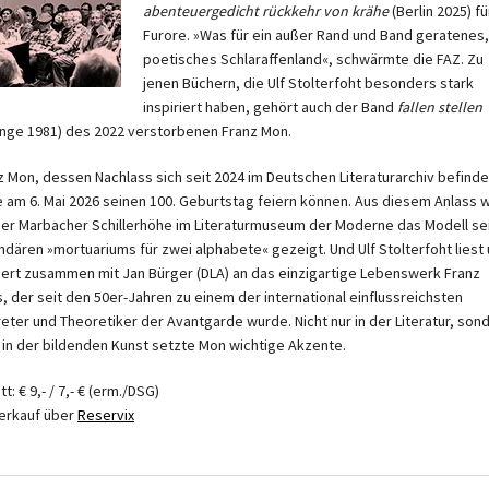
abenteuergedicht
rückkehr von krähe
(Berlin 2025) fü
Furore. »Was für ein außer Rand und Band geratenes,
poetisches Schlaraffenland«, schwärmte die FAZ. Zu
jenen Büchern, die Ulf Stolterfoht besonders stark
inspiriert haben, gehört auch der Band
fallen stellen
nge 1981) des 2022 verstorbenen Franz Mon.
z Mon, dessen Nachlass sich seit 2024 im Deutschen Literaturarchiv befinde
e am 6. Mai 2026 seinen 100. Geburtstag feiern können. Aus diesem Anlass w
der Marbacher Schillerhöhe im Literaturmuseum der Moderne das Modell se
ndären »mortuariums für zwei alphabete« gezeigt. Und Ulf Stolterfoht liest
nert zusammen mit Jan Bürger (DLA) an das einzigartige Lebenswerk Franz
, der seit den 50er-Jahren zu einem der international einflussreichsten
reter und Theoretiker der Avantgarde wurde. Nicht nur in der Literatur, son
 in der bildenden Kunst setzte Mon wichtige Akzente.
itt: € 9,- / 7,- € (erm./DSG)
erkauf über
Reservix