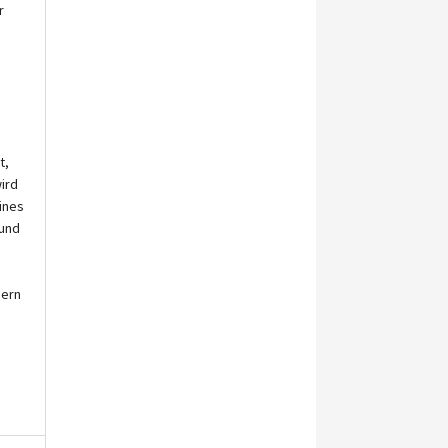
r
t,
ird
ines
 und
dern