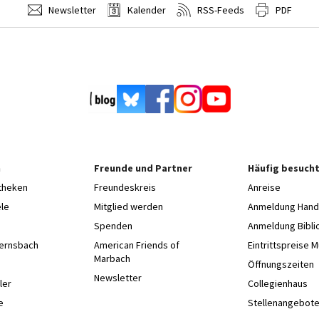
Newsletter
Kalender
RSS-Feeds
PDF
n
Freunde und Partner
Häufig besucht
otheken
Freundeskreis
Anreise
le
Mitglied werden
Anmeldung Hands
Spenden
Anmeldung Bibli
Gernsbach
American Friends of
Eintrittspreise 
Marbach
e
Öffnungszeiten
Newsletter
ler
Collegienhaus
e
Stellenangebot