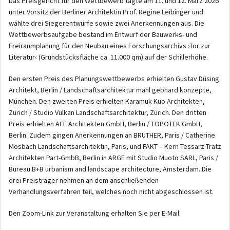
Das Preisgericht für den Wettbewerb tagte am 11. und 12. März 2026
unter Vorsitz der Berliner Architektin Prof. Regine Leibinger und
wählte drei Siegerentwürfe sowie zwei Anerkennungen aus. Die
Wettbewerbsaufgabe bestand im Entwurf der Bauwerks- und
Freiraumplanung für den Neubau eines Forschungsarchivs ›Tor zur
Literatur‹ (Grundstücksfläche ca. 11.000 qm) auf der Schillerhöhe.
Den ersten Preis des Planungswettbewerbs erhielten Gustav Düsing
Architekt, Berlin / Landschaftsarchitektur mahl gebhard konzepte,
München. Den zweiten Preis erhielten Karamuk Kuo Architekten,
Zürich / Studio Vulkan Landschaftsarchitektur, Zürich. Den dritten
Preis erhielten AFF Architekten GmbH, Berlin / TOPOTEK GmbH,
Berlin. Zudem gingen Anerkennungen an BRUTHER, Paris / Catherine
Mosbach Landschaftsarchitektin, Paris, und FAKT – Kern Tessarz Tratz
Architekten Part-GmbB, Berlin in ARGE mit Studio Muoto SARL, Paris /
Bureau B+B urbanism and landscape architecture, Amsterdam. Die
drei Preisträger nehmen an dem anschließenden
Verhandlungsverfahren teil, welches noch nicht abgeschlossen ist.
Den Zoom-Link zur Veranstaltung erhalten Sie per E-Mail.