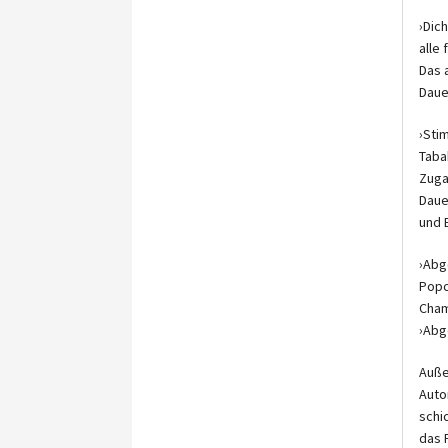
›Dich
alle
Das 
Dauer
›Sti
Taba
Zuga
Daue
und 
›Abg
Popc
Cham
›Abg
Auße
Auto
schi
das 