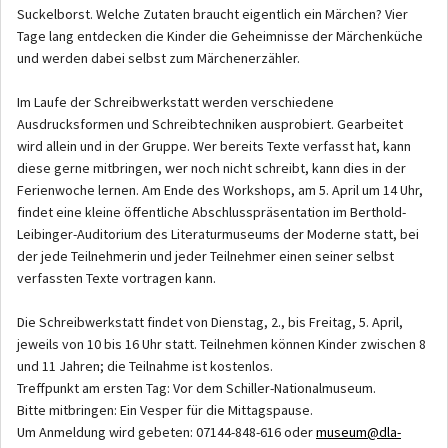
Suckelborst. Welche Zutaten braucht eigentlich ein Märchen? Vier
Tage lang entdecken die Kinder die Geheimnisse der Märchenküche
und werden dabei selbst zum Märchenerzähler.
Im Laufe der Schreibwerkstatt werden verschiedene
Ausdrucksformen und Schreibtechniken ausprobiert. Gearbeitet
wird allein und in der Gruppe. Wer bereits Texte verfasst hat, kann
diese gerne mitbringen, wer noch nicht schreibt, kann dies in der
Ferienwoche lernen. Am Ende des Workshops, am 5. April um 14 Uhr,
findet eine kleine öffentliche Abschlusspräsentation im Berthold-
Leibinger-Auditorium des Literaturmuseums der Moderne statt, bei
der jede Teilnehmerin und jeder Teilnehmer einen seiner selbst
verfassten Texte vortragen kann.
Die Schreibwerkstatt findet von Dienstag, 2., bis Freitag, 5. April,
jeweils von 10 bis 16 Uhr statt. Teilnehmen können Kinder zwischen 8
und 11 Jahren; die Teilnahme ist kostenlos.
Treffpunkt am ersten Tag: Vor dem Schiller-Nationalmuseum.
Bitte mitbringen: Ein Vesper für die Mittagspause.
Um Anmeldung wird gebeten: 07144-848-616 oder
museum@dla-