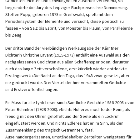
Gedichten leichten und schwungvollen Ausdruck verliehen«, so
begründete die Jury des Leipziger Buchpreises ihre Nominierung.
Steffen Popp, geboren 1978 in Greifswald, spielt mit dem
Periodensystem der Elemente und versucht, diese poetisch zu
fassen – von Salz bis Esprit, von Monster bis Flaum, von Parallelerde
bis Zeug.
Der dritte Band der vierbändigen Werkausgabe der Kärntner
Dichterin Christine Lavant (1915-1973) enthält eine Auswahl aus den
nachgelassenen Gedichten aus allen Schaffensperioden, darunter
auch das lange Zeit verschollene, erst kürzlich wieder entdeckte
Erstlingswerk »Die Nacht an den Tag«, das 1948 zwar gesetzt, aber
nie gedruckt wurde. Drei Viertel der hier versammelten Gedichte
sind Erstveröffentlichungen.
Ein Muss für alle Lyrik-Leser sind »Sämtliche Gedichte 1956-2008 « von
Peter Rühmkorf (1929-2008): »Nichts Höheres möchte der Reim, als
freudig mit den Ohren gelöffelt und der Seele als ein Lockruf
eingeflüstert werden. Und nichts Edleres hat er im Sinn, als den
Zusammenklang des tragisch Getrennten, fatal
Auseinandergerissenen, umständehalber Zerteilten wenigstens für