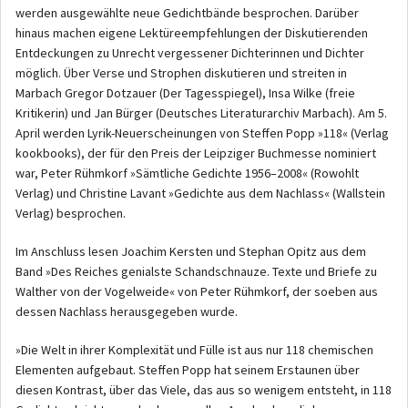
werden ausgewählte neue Gedichtbände besprochen. Darüber
hinaus machen eigene Lektüreempfehlungen der Diskutierenden
Entdeckungen zu Unrecht vergessener Dichterinnen und Dichter
möglich. Über Verse und Strophen diskutieren und streiten in
Marbach Gregor Dotzauer (Der Tagesspiegel), Insa Wilke (freie
Kritikerin) und Jan Bürger (Deutsches Literaturarchiv Marbach). Am 5.
April werden Lyrik-Neuerscheinungen von Steffen Popp »118« (Verlag
kookbooks), der für den Preis der Leipziger Buchmesse nominiert
war, Peter Rühmkorf »Sämtliche Gedichte 1956–2008« (Rowohlt
Verlag) und Christine Lavant »Gedichte aus dem Nachlass« (Wallstein
Verlag) besprochen.
Im Anschluss lesen Joachim Kersten und Stephan Opitz aus dem
Band »Des Reiches genialste Schandschnauze. Texte und Briefe zu
Walther von der Vogelweide« von Peter Rühmkorf, der soeben aus
dessen Nachlass herausgegeben wurde.
»Die Welt in ihrer Komplexität und Fülle ist aus nur 118 chemischen
Elementen aufgebaut. Steffen Popp hat seinem Erstaunen über
diesen Kontrast, über das Viele, das aus so wenigem entsteht, in 118