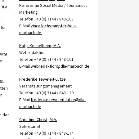
Referentin Social Media / Tourismus,
 DLA,
Marketing
Telefon +49 (0) 7144 / 848-103
s
E-Mail
vinca.lochstampfer@dla-
 für
marbach.de
Katja Kesselheim, M.A.
Webredaktion
irte
Telefon +49 (0) 7144 / 848-101
he
E-Mail
webredaktion@dla-marbach.de
r
Frederike Teweleit-Lutze
61
Veranstaltungsmanagement
itten
Telefon +49 (0) 7144 / 848-120
en
E-Mail
frederike.teweleit-lutze@dla-
marbach.de
n der
Christine Christ, M.A.
Sekretariat
Telefon +49 (0) 7144 / 848-174