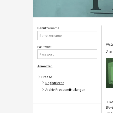
Benutzername
PM 2
Passwort
Zoo
Presse
Registrieren
Archiv Pressemitteilungen
Buko
Wort
Exil