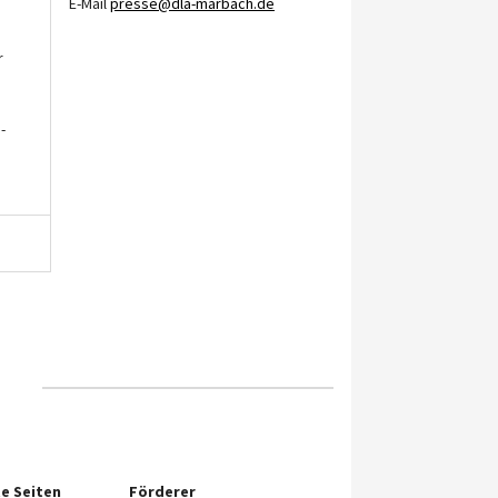
E-Mail
presse@dla-marbach.de
r
-
e Seiten
Förderer