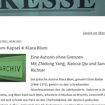
Zurück zur Über
0/2021,
30.04.2021
m-Kapsel 4: Klara Blum
Eine Autorin ohne Grenzen
Mit Zhidong Yang, Xiaocui Qiu und Sa
Richter
Die jüdische Autorin Klara Blum, genannt Dshu Bailan
(1904–1971), gehört zu den schreibenden
Abenteurerinnen des 20. Jahrhunderts. Geboren in d
wina, zog Blum bald nach Wien, arbeitete in Moskau an Brechts Zeitschrift
mit und schrieb aus Paris an den Chefredakteur der deutsch-jüdischen
zeitung
Aufbau
. Anlässlich des 50. Todestages von Klara Blum sprechen San