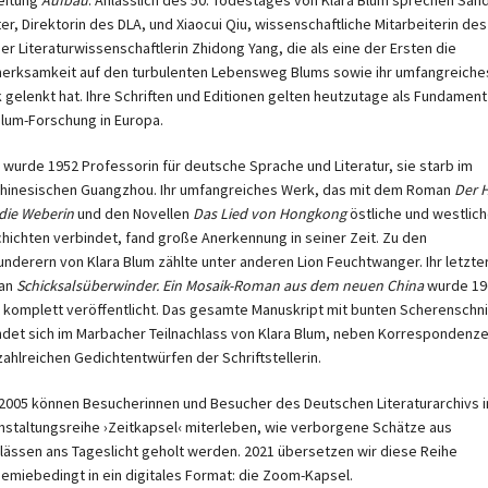
ter, Direktorin des DLA, und Xiaocui Qiu, wissenschaftliche Mitarbeiterin des
der Literaturwissenschaftlerin Zhidong Yang, die als eine der Ersten die
erksamkeit auf den turbulenten Lebensweg Blums sowie ihr umfangreiche
 gelenkt hat. Ihre Schriften und Editionen gelten heutzutage als Fundament
Blum-Forschung in Europa.
 wurde 1952 Professorin für deutsche Sprache und Literatur, sie starb im
hinesischen Guangzhou. Ihr umfangreiches Werk, das mit dem Roman
Der H
die Weberin
und den Novellen
Das Lied von Hongkong
östliche und westlic
hichten verbindet, fand große Anerkennung in seiner Zeit. Zu den
nderern von Klara Blum zählte unter anderen Lion Feuchtwanger. Ihr letzte
an
Schicksalsüberwinder. Ein Mosaik-Roman aus dem neuen China
wurde 19
t komplett veröffentlicht. Das gesamte Manuskript mit bunten Scherenschn
ndet sich im Marbacher Teilnachlass von Klara Blum, neben Korrespondenz
zahlreichen Gedichtentwürfen der Schriftstellerin.
 2005 können Besucherinnen und Besucher des Deutschen Literaturarchivs i
nstaltungsreihe ›Zeitkapsel‹ miterleben, wie verborgene Schätze aus
lässen ans Tageslicht geholt werden. 2021 übersetzen wir diese Reihe
emiebedingt in ein digitales Format: die Zoom-Kapsel.