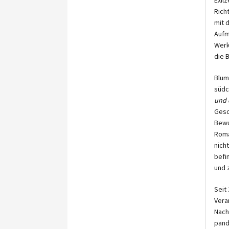
Rich
mit 
Aufm
Werk
die 
Blum
südc
und 
Gesc
Bewu
Rom
nich
befi
und 
Seit
Vera
Nach
pand