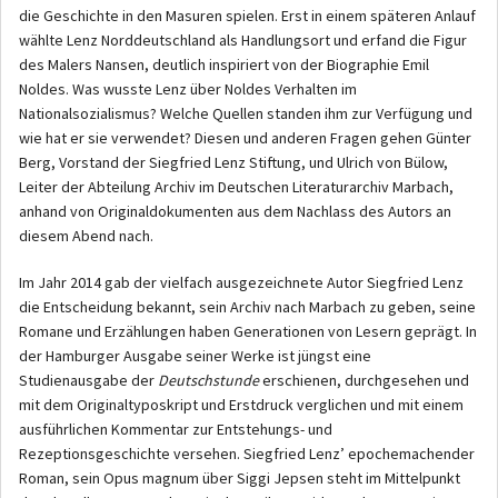
die Geschichte in den Masuren spielen. Erst in einem späteren Anlauf
wählte Lenz Norddeutschland als Handlungsort und erfand die Figur
des Malers Nansen, deutlich inspiriert von der Biographie Emil
Noldes. Was wusste Lenz über Noldes Verhalten im
Nationalsozialismus? Welche Quellen standen ihm zur Verfügung und
wie hat er sie verwendet? Diesen und anderen Fragen gehen Günter
Berg, Vorstand der Siegfried Lenz Stiftung, und Ulrich von Bülow,
Leiter der Abteilung Archiv im Deutschen Literaturarchiv Marbach,
anhand von Originaldokumenten aus dem Nachlass des Autors an
diesem Abend nach.
Im Jahr 2014 gab der vielfach ausgezeichnete Autor Siegfried Lenz
die Entscheidung bekannt, sein Archiv nach Marbach zu geben, seine
Romane und Erzählungen haben Generationen von Lesern geprägt. In
der Hamburger Ausgabe seiner Werke ist jüngst eine
Studienausgabe der
Deutschstunde
erschienen, durchgesehen und
mit dem Originaltyposkript und Erstdruck verglichen und mit einem
ausführlichen Kommentar zur Entstehungs- und
Rezeptionsgeschichte versehen. Siegfried Lenz’ epochemachender
Roman, sein Opus magnum über Siggi Jepsen steht im Mittelpunkt