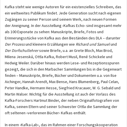
Kafka steht wie wenige Autoren für ein existenzielles Schreiben, das
ein weltweites Publikum findet. Jede Generation sucht nach eigenen
Zugängen zu seiner Person und seinem Werk, nach neuen Formen
der Aneignung. In der Ausstellung ›Kafkas Echo‹ sind insgesamt mehr
als 100 Exponate zu sehen: Manuskripte, Briefe, Fotos und
Erinnerungsstücke von Kafka aus den Beständen des DLA – darunter
Der Prozess
und kleinere Erzählungen wie
Richard und Samuel
und
Der Dorfschullehrer
sowie Briefe, u.a. an Grete Bloch, Max Brod,
Milena Jesenská, Ottla Kafka, Robert Musil, René Schickele und
Hedwig Weiler. Darüber hinaus werden Lese- und Rezeptionsspuren
gezeigt, die sich in den Marbacher Sammlungen bis in die Gegenwart
finden – Manuskripte, Briefe, Bücher und Dokumenten u.a. von Ilse
Aichinger, Hannah Arendt, Max Bense, Hans Blumenberg, Paul Celan,
Peter Handke, Hermann Hesse, Siegfried Kracauer, W. G. Sebald und
Martin Walser. Wichtig für die Ausstellung ist auch der Vorlass des
Kafka-Forschers Hartmut Binder, der neben Originalfotografien von
Kafka, seinen Eltern und seiner Schwester Ottla die Sammlung der
oft seltenen ›verlorenen Bücher‹ Kafkas enthält.
In einem ›Kafka-Lab‹, das im Rahmen einer Forschungskooperation