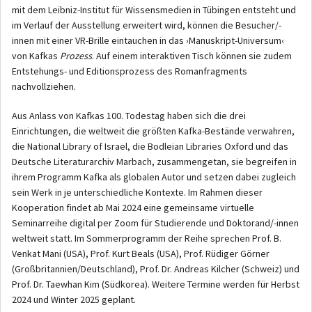
mit dem Leibniz-Institut für Wissensmedien in Tübingen entsteht und
im Verlauf der Ausstellung erweitert wird, können die Besucher/-
innen mit einer VR-Brille eintauchen in das ›Manuskript-Universum‹
von Kafkas
Prozess
. Auf einem interaktiven Tisch können sie zudem
Entstehungs- und Editionsprozess des Romanfragments
nachvollziehen.
Aus Anlass von Kafkas 100. Todestag haben sich die drei
Einrichtungen, die weltweit die größten Kafka-Bestände verwahren,
die National Library of Israel, die Bodleian Libraries Oxford und das
Deutsche Literaturarchiv Marbach, zusammengetan, sie begreifen in
ihrem Programm Kafka als globalen Autor und setzen dabei zugleich
sein Werk in je unterschiedliche Kontexte. Im Rahmen dieser
Kooperation findet ab Mai 2024 eine gemeinsame virtuelle
Seminarreihe digital per Zoom für Studierende und Doktorand/-innen
weltweit statt. Im Sommerprogramm der Reihe sprechen Prof. B.
Venkat Mani (USA), Prof. Kurt Beals (USA), Prof. Rüdiger Görner
(Großbritannien/Deutschland), Prof. Dr. Andreas Kilcher (Schweiz) und
Prof. Dr. Taewhan Kim (Südkorea). Weitere Termine werden für Herbst
2024 und Winter 2025 geplant.