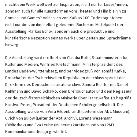
macht sein Werk weltweit zur Inspiration, nicht nur für Leser/-innen,
sondern auch für alle Kunstformen vom Theater und Film bis hin zu
Comics und Games? Anlässlich von Kafkas 100. Todestag stehen
nicht nur die von ihm selbst gelesenen Bücher im Mittelpunkt der
Ausstellung ›Kafkas Echo‹, sondern auch die produktive und
künstlerische Rezeption seines Werks über Zeiten und Sprachräume
hinweg.
Die Ausstellung wird eröffnet von Claudia Roth, Staatsministerin für
Kultur und Medien, Winfried Kretschmann, Ministerpräsident des
Landes Baden-Württemberg, und per Videogruß von Tomáš Kafka,
Botschafter der Tschechischen Republik. Im Anschluss spricht die
Direktorin des Deutschen Literaturarchivs Sandra Richter mit Daniel
Kehlmann und David Schalko, dem Drehbuchautor und dem Regisseur
der deutsch-österreichischen Miniserie über Franz Kafka. Es begrüßt
Kai Uwe Peter, Präsident der Deutschen Schillergesellschaft. Die
Ausstellung wurde von Vera Hildenbrandt (Leiterin der Abt. Museum),
Ulrich von Bülow (Leiter der Abt. Archiv), Lorenz Wesemann
(Bibliothek) und Eva Leube (Museum) kuratiert und von L2M3
Kommunikationsdesign gestaltet.